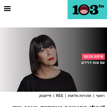
איפה הכסף
עם ענת דוידוב
ראשי
|
תוכניות מלאות
|
RSS
|
פייסבוק