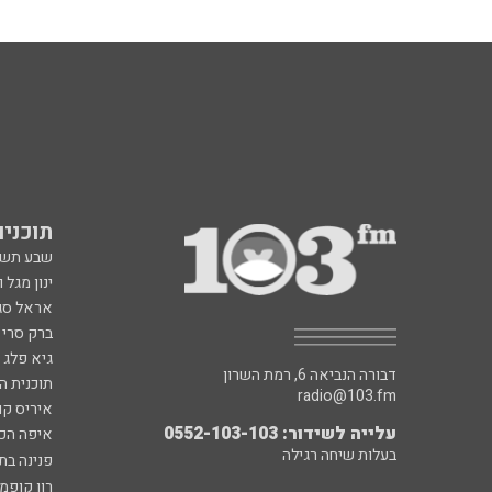
תוכניות fm
שבע תש
ינון מגל 
אראל סג"
ברק סרי 
גיא פלג
דבורה הנביאה 6, רמת השרון
תוכנית ה
radio@103.fm
איריס קו
עלייה לשידור: 0552-103-103
איפה הכ
בעלות שיחה רגילה
פנינה בת
רון קופמ