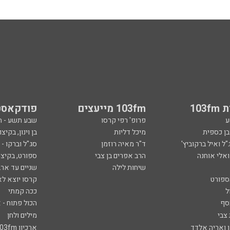
103
103fm מייעצים
פודקאסט
ע
פרופ' רפי קרסו
שבע תשע - 
ובן כספית
מיכל דליות
בן וינון, בקיצו
ל ואיל ברקוביץ'
ד"ר מאיה רוזמן
סג"ל וברקו -
ואלי אוחנה
הרב אפרים בן צבי
ספורט, בקיצו
שיחות לילה
שניים עד ארב
ספורט
קרסו יוצא לא
ל
ככה קמתי
סף
הכול פתוח - א
 צבי
מילים ולחן
ן ואריה אלדד
ארכיון 103fm