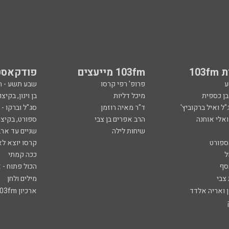
103
103fm מייעצים
פודקאסט
ע
פרופ' רפי קרסו
שבע תשע - 
ובן כספית
מיכל דליות
בן וינון, בקיצו
ל ואיל ברקוביץ'
ד"ר מאיה רוזמן
סג"ל וברקו -
ואלי אוחנה
הרב אפרים בן צבי
ספורט, בקיצו
שיחות לילה
שניים עד ארב
ספורט
קרסו יוצא לא
ל
ככה קמתי
סף
הכול פתוח - א
 צבי
מילים ולחן
ן ואריה אלדד
ארכיון 103fm