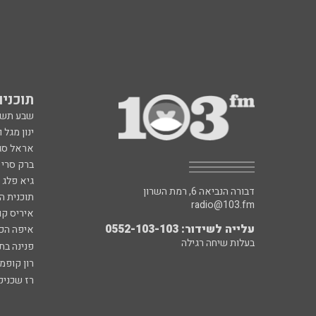
תוכניות fm
שבע תש
ינון מגל 
אראל סג"
ברק סרי 
גיא פלג
דבורה הנביאה 6, רמת השרון
תוכנית ה
radio@103.fm
איריס קו
עלייה לשידור: 0552-103-103
איפה הכ
בעלות שיחה רגילה
פנינה בת
רון קופמ
רז שכניק