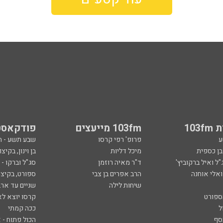
103
103fm מייעצים
פודקאסט
ע
פרופ' רפי קרסו
שבע תשע - 
ובן כספית
מיכל דליות
בן וינון, בקיצו
ל ואיל ברקוביץ'
ד"ר מאיה רוזמן
סג"ל וברקו -
ואלי אוחנה
הרב אפרים בן צבי
ספורט, בקיצו
שיחות לילה
שניים עד ארב
ספורט
קרסו יוצא לא
ל
ככה קמתי
סף
הכול פתוח - א