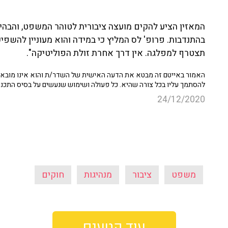
המאזין הציע להקים מועצה ציבורית לטוהר המשפט, והבהיר
בהתנדבות. פרופ' לס המליץ כי במידה והוא מעוניין להשפיע
תצטרף למפלגה. אין דרך אחרת זולת הפוליטיקה".
האמור באייטם זה מבטא את הדעה האישית של השדר/ת והוא אינו מובא כ
להסתמך עליו בכל צורה שהיא. כל פעולה ושימוש שנעשים על בסיס התכנ
24/12/2020
משפט
ציבור
מנהיגות
חוקים
עוד קטעים