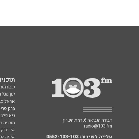
תוכניות fm
שבע תש
ינון מגל 
אראל סג"
ברק סרי 
גיא פלג
דבורה הנביאה 6, רמת השרון
תוכנית ה
radio@103.fm
איריס קו
עלייה לשידור: 0552-103-103
איפה הכ