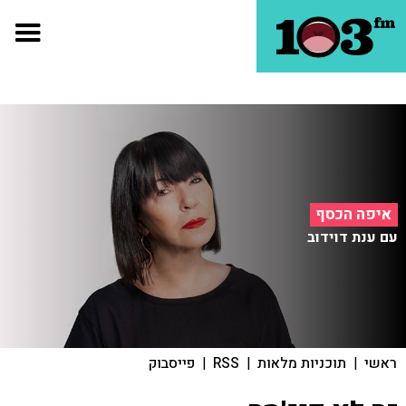
איפה הכסף
עם ענת דוידוב
ראשי
|
תוכניות מלאות
|
RSS
|
פייסבוק