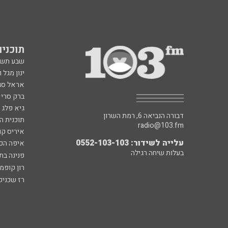
תוכניות fm
שבע תש
ינון מגל 
אראל סג"
ברק סרי 
גיא פלג
דבורה הנביאה 6, רמת השרון
תוכנית ה
radio@103.fm
איריס קו
עלייה לשידור: 0552-103-103
איפה הכ
בעלות שיחה רגילה
פנינה בת
רון קופמ
רז שכניק