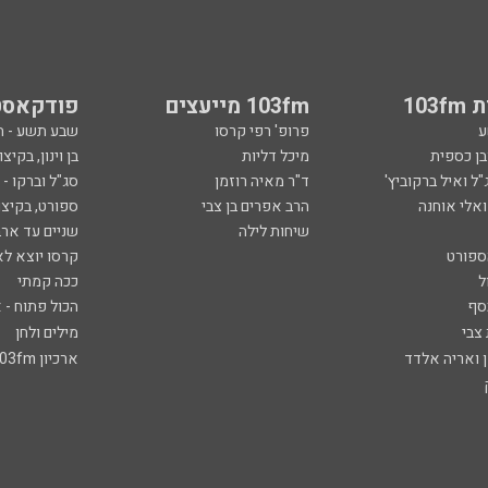
103
103fm מייעצים
פודקאסט
ע
פרופ' רפי קרסו
שבע תשע - 
ובן כספית
מיכל דליות
בן וינון, בקיצו
ל ואיל ברקוביץ'
ד"ר מאיה רוזמן
סג"ל וברקו -
ואלי אוחנה
הרב אפרים בן צבי
ספורט, בקיצו
שיחות לילה
שניים עד ארב
ספורט
קרסו יוצא לא
ל
ככה קמתי
סף
הכול פתוח - א
 צבי
מילים ולחן
ן ואריה אלדד
ארכיון 103fm