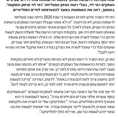
העסקים רמי לוי, בעלי רשת המזון המצליחה 'רמי לוי שיווק השקמה'.
בהמשך, דחה את השמועות באשר להצטרפותו לחיים הפוליטיים.
רמי לוי הסביר מדוע למרות הטענות כי שנת 2020 הייתה שנה מוצלחת
לרשתות המזון, לא מדויקות: "זה לא אומר שבגלל הקורונה העסקים ברשתות
המזון היו טובים, אצלנו לאורך כל השנים מאחר ואנחנו מיטיבים עם מי
שאנחנו משרתים היה טוב. בתקופת הקורונה הרשת שלי פועלת כנשק לשעת
חירום, כדי שנוכל לשרת את הצרכנים שלנו. זה כאילו רשתות המזון עושות
יותר כסף בתקופה הזאת, אבל יש גם יותר הוצאות, קולטים יותר עובדים,
ועושים הכול כדי שנוכל לשרת את הצרכן בצורה כזאת שיקבל את מה שהוא
רוצה לקבל".
כמו כן, הוא הסביר כי רשת המזון לא הכניסה מוצרים לא חיוניים בתקופת
הסגר, למרות ההאשמות של העסקים הקטנים: "אנחנו לא הכנסנו שום מוצר
מעבר למה שהרשת הייתה מוכרת לפני כן. אני מבין את אותן החנויות
שסגורות והמדינה חייבת לעזור להם, כי הם מעסיקים הרבה עובדים וקשה
להם. מישהו צריך לתת להם עזרה באמת". לדעתו, המדינה "צריכה לעשות
יותר לאותם עסקים שהיו חיים מהיד לפה לפני כן, היא צריכה לעזור להם".
לוי אף פנה אל שר האוצר בקריאה שיעזור לעסקים הקטנים: "הם מעסיקים
בסוף עשרות אלפי עובדים והם חייבים עזרה". באשר לשמועות כי הוא
מצטרף לחיים הפוליטיים, הבהיר: ":הפוליטיקה שלי זה לשרת את הלקוחות
שאני משרת, ולהמשיך לייצר מקומות עבודה. אני אמשיך לעשות את מה
שאני יודע לעשות הכי טוב, אני לא הולך לפוליטיקה".