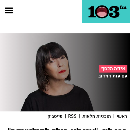
איפה הכסף
עם ענת דוידוב
ראשי
|
תוכניות מלאות
|
RSS
|
פייסבוק