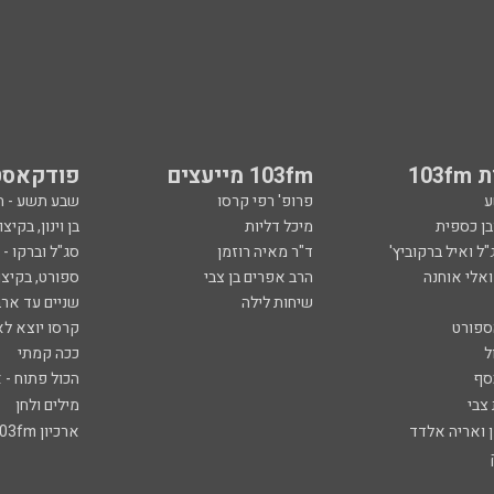
103
103fm מייעצים
פודקאסט
ע
פרופ' רפי קרסו
שבע תשע - 
ובן כספית
מיכל דליות
בן וינון, בקיצו
ל ואיל ברקוביץ'
ד"ר מאיה רוזמן
סג"ל וברקו -
ואלי אוחנה
הרב אפרים בן צבי
ספורט, בקיצו
שיחות לילה
שניים עד ארב
ספורט
קרסו יוצא לא
ל
ככה קמתי
סף
הכול פתוח - א
 צבי
מילים ולחן
ן ואריה אלדד
ארכיון 103fm