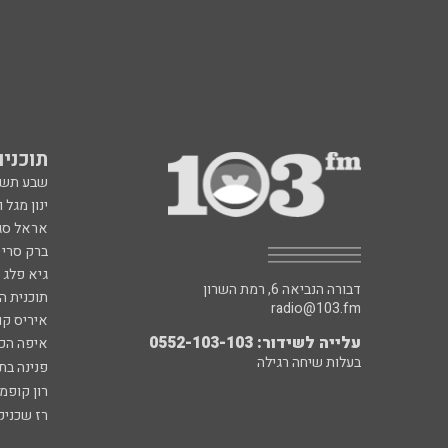
תוכניות fm
שבע תש
ינון מגל 
אראל סג"
ברק סרי 
גיא פלג
דבורה הנביאה 6, רמת השרון
תוכנית ה
radio@103.fm
איריס קו
עלייה לשידור: 0552-103-103
איפה הכ
בעלות שיחה רגילה
פנינה בת
רון קופמ
רז שכניק