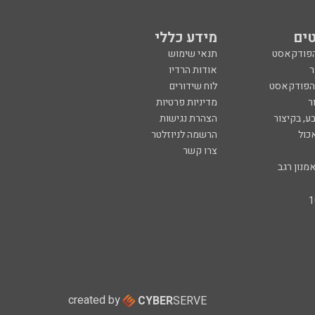
ים
מידע כללי
הפודקאסט
תנאי שימוש
ר
אודות הרדיו
 הפודקאסט
לוח שידורים
ר
מדיניות פרטיות
ע, בקיצור
הצהרת נגישות
כול
הרשמה לניוזלטר
צרו קשר
מנון רגב
created by
CYBER
SERVE