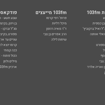
103
103fm מייעצים
פודקאסט
ע
פרופ' רפי קרסו
שבע תשע - 
ובן כספית
מיכל דליות
בן וינון, בקיצו
ל ואיל ברקוביץ'
ד"ר מאיה רוזמן
סג"ל וברקו -
ואלי אוחנה
הרב אפרים בן צבי
ספורט, בקיצו
שיחות לילה
שניים עד ארב
ספורט
קרסו יוצא לא
ל
ככה קמתי
סף
הכול פתוח - א
 צבי
מילים ולחן
ן ואריה אלדד
ארכיון 103fm