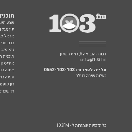
תוכניות fm
שבע תש
ינון מגל 
אראל סג"
ברק סרי 
גיא פלג
דבורה הנביאה 6, רמת השרון
תוכנית ה
radio@103.fm
איריס קו
עלייה לשידור: 0552-103-103
איפה הכ
בעלות שיחה רגילה
פנינה בת
רון קופמ
רז שכניק
כל הזכויות שמורות ל - 103FM