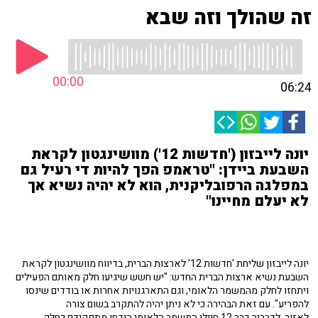
זה שהולך וזה שבא
00:00
06:24
יונה לייבזון ('חדשות 12') מוושינגטון לקראת
השבעת ביידן: "טראמפ הפך להיות די רעיל גם
במפלגה הרפובליקנית, הוא לא יהיה נשיא אך
לא יעלם מחיינו"
יונה לייבזון שליחת 'חדשות 12' לארצות הברית, בדיווח מוושינגטון לקראת
השבעת נשיא ארצות הברית החדש: "יש חשש שיגיעו חלק מאותם הפעילים
ויתחזו לחלק מהמשמר הלאומי, וגם התארגנויות אחרות או בודדים שינסו
להפריע". עם זאת הבהירה כי לא ניתן יהיה להתקרב בשום צורה
לאזור. לדבריה כבר 12 חיילי המשמר הלאומי הודחו מתפקידם כחלק