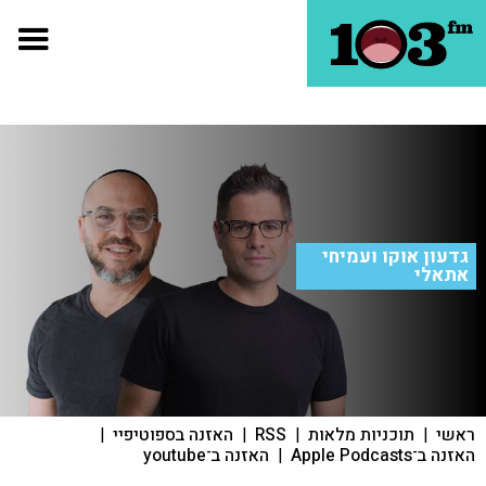
גדעון אוקו ועמיחי
אתאלי
ראשי
|
תוכניות מלאות
|
RSS
|
האזנה בספוטיפיי
|
האזנה ב־Apple Podcasts
|
האזנה ב־youtube