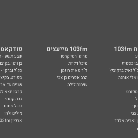
103
103fm מייעצים
פודקאסט
ע
פרופ' רפי קרסו
שבע תשע - 
ובן כספית
מיכל דליות
בן וינון, בקיצו
ל ואיל ברקוביץ'
ד"ר מאיה רוזמן
סג"ל וברקו -
ואלי אוחנה
הרב אפרים בן צבי
ספורט, בקיצו
שיחות לילה
שניים עד ארב
ספורט
קרסו יוצא לא
ל
ככה קמתי
סף
הכול פתוח - א
 צבי
מילים ולחן
ן ואריה אלדד
ארכיון 103fm