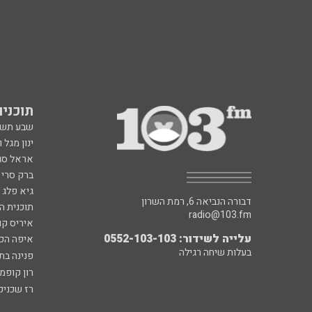
תוכניות fm
שבע תש
ינון מגל 
אראל סג"
ברק סרי 
גיא פלג
דבורה הנביאה 6, רמת השרון
תוכנית ה
radio@103.fm
איריס קו
עלייה לשידור: 0552-103-103
איפה הכ
בעלות שיחה רגילה
פנינה בת
רון קופמ
רז שכניק