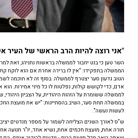
"אני רוצה להיות הרב הראשי של העיר אש
השר טען כי בנט יחבור לממשלה בראשות נתניהו, זאת למר
הממשלה בתפקידו: "אין לו ברירה אחרת אם הוא לוקח קולות 
הטוב גדעון סער יצטרף לממשלה. בסוף זה לא חוכמה לשמ
אדם, כדי לקושש קולות, נפלטות לו כל מיני אמירות. הוא 
לממשלה ששומרת על הזהות היהודית, על הצביון היהודי, 
בממשלה תחת סער, השיב בהסתייגות: "יש את מועצת החכ
לעשות נעשה".
ש"ס לאורך השנים הצליחה לשמור על מספר מנדטים יציב, 
תורה אחת, מועצת חכמים אחת, נשיא אחד, יו"ר תנועה אחד
שאתה רואה מכל סיעות הבית - יודעים להוקיר אותם. הם