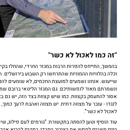
"זה כמו לאכול לא כשר"
בהמשך, התייחס להפרות הרבות במגזר החרדי, שהחלו בקיום
וכלה בהלוויות ההמוניות שהתרחשו רק השבוע בירושלים. 
שייענש. אנחנו נשמעים למועצת החכמים, לא שומעים להנ
ונשמרתם מאוד לנפשותיכם. גם המגזר הליטאי ברובם שמרו.
אסור להתעסק בקצוות. כמו שיש קצוות בצד הזה, יש גם בצ
לנגדו - עובר על מצווה דתית. יש מצווה ואהבת לרעך כמוך,
לאכול לא כשר".
עוד הוסיף וטען להסתה בתקשורת: "גורמים לעם פילוג, שיסו
היום יושבים לחפש את הציבור החרדי, במקום להביא אהבה 