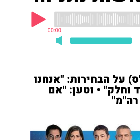
00:00
) על הבחירות: "אנחנו
 וחלק" • וטען: "אם
רה"מ"