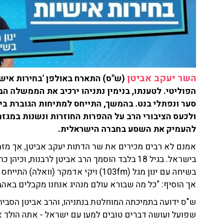
השר יעקב אביטן
(ש"ס) התארח באולפן 'בחירות אישי
הפוליטי. לטענתו, בנימין נתניהו ירכיב את הממשלה הבא
סער ונפתלי בנט. בהמשך, התייחס למתיחות הגוברת בי
ולכעס הציבורי הרב על ההפרות החוזרות ונשנות במגזר.
להעמיק את השסע בחברה הישראלית.
אמנם לא רבים מכירים את שר הדתות יעקב אביטן, אך מזה
בישראל. בגיל 18 בלבד הוסמך הרב אביטן לרבנות,
בשיחה עם ינון מגל (103fm) ויקי אדמקר 
אך הוסיף: "כל מה שבורא עולם מנהיג אנחנו מקבלים באהב
ש"ס ידועה בתמיכתה המוחלטת בנתניהו, והרב אביטן הסביר 
שפועל ועושה דברים טובים למען עם ישראל - אתה הולך איתו"