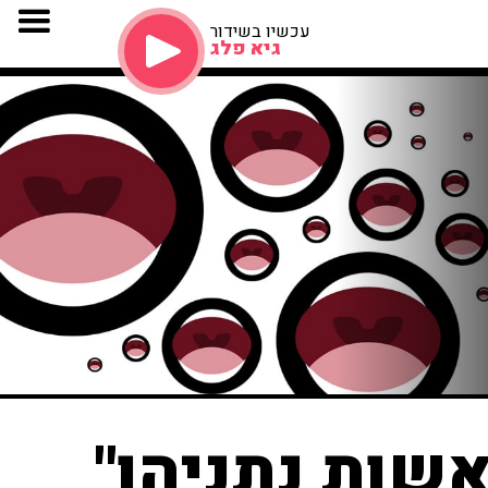
עכשיו בשידור
גיא פלג
שות נתניהו"