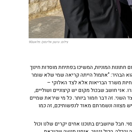
צילום: גרשון אלינסון/ פלאש90
 חתונות המוניות, המשיכו בפתיחת מוסדות חינוך
הוא הבהיר: "אתמול הייתה קריאה שמי שלא שומר
חיות משרד הבריאות אלא לצד האלוקי –
 אני חושב שבכול מקום יש קיצוניים ושוליים,
ד השני. זה דבר חמור ביותר. כל מי שיראת שמיים
 יש מצווה ונשמרתם מאוד לנפשותיכם, זה כמו
י. חבל שיושבים בתוכנו אחים יקרים שלנו וכול
והכלה, הכול נגטיב. אנחנו תנועה שקוראת