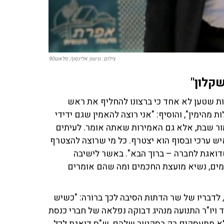
צילום: גרשון אלינסון/ פלאש90
קלון"
ות שטען לא אחד כי ברצונו להחליף את ראש
מהימין", והוסיף: "אני רוצה להאמין שגם ידידי
ור שבת, אלא גם האמירות שאתה אומר. לעיתים
איש ערכי ובסוף הוא יצטרף. כל מי שרוצה להצטרף
שדואגת לחברה – ברוך הבא". באשר לישיבה
מים, נשיא מועצת החכמים ומה שהם אומרים
לדבריו של שר הדתות הסיבה לכך ברורה: "כשיש
 ויו"ר התנועה מנהיג דבוקה נפלאה של חברי כנסת
 לא מתעסקים רק בסקטור שלהם, ש"ס דואגת לכל