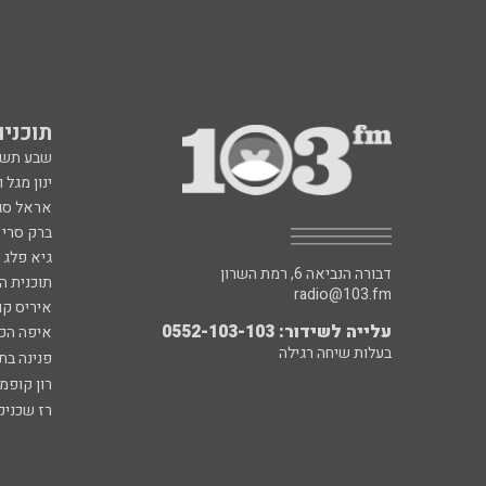
תוכניות fm
שבע תש
ינון מגל 
אראל סג"
ברק סרי 
גיא פלג
דבורה הנביאה 6, רמת השרון
תוכנית ה
radio@103.fm
איריס קו
עלייה לשידור: 0552-103-103
איפה הכ
בעלות שיחה רגילה
פנינה בת
רון קופמ
רז שכניק