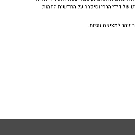
, התארחה ענבל חננאל ('Pplus') בתוכניתו של דידי הררי וסיפרה על החדשות החמות
זוהר למציאת זוגיות.