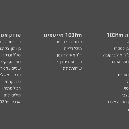
103
103fm מייעצים
פודקאסט
ע
פרופ' רפי קרסו
שבע תשע - 
ובן כספית
מיכל דליות
בן וינון, בקיצו
ל ואיל ברקוביץ'
ד"ר מאיה רוזמן
סג"ל וברקו -
ואלי אוחנה
הרב אפרים בן צבי
ספורט, בקיצו
שיחות לילה
שניים עד ארב
ספורט
קרסו יוצא לא
ל
ככה קמתי
סף
הכול פתוח - א
 צבי
מילים ולחן
ן ואריה אלדד
ארכיון 103fm