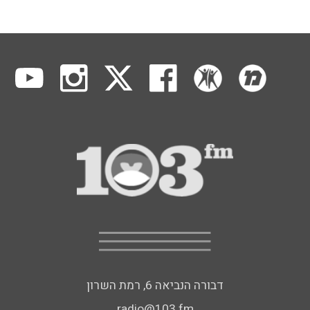
דבורה הנביאה 6, רמת השרון
radio@103.fm