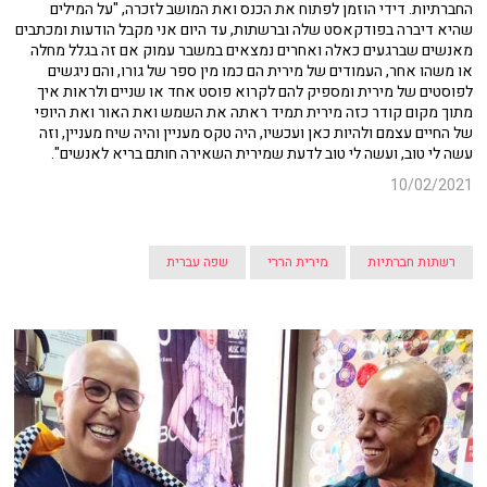
החברתיות. דידי הוזמן לפתוח את הכנס ואת המושב לזכרה, "על המילים
שהיא דיברה בפודקאסט שלה וברשתות, עד היום אני מקבל הודעות ומכתבים
מאנשים שברגעים כאלה ואחרים נמצאים במשבר עמוק אם זה בגלל מחלה
או משהו אחר, העמודים של מירית הם כמו מין ספר של גורו, והם ניגשים
לפוסטים של מירית ומספיק להם לקרוא פוסט אחד או שניים ולראות איך
מתוך מקום קודר כזה מירית תמיד ראתה את השמש ואת האור ואת היופי
של החיים עצמם ולהיות כאן ועכשיו, היה טקס מעניין והיה שיח מעניין, וזה
עשה לי טוב, ועשה לי טוב לדעת שמירית השאירה חותם בריא לאנשים".
10/02/2021
רשתות חברתיות
מירית הררי
שפה עברית