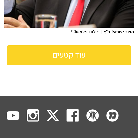
השר ישראל כ"ץ
| צילום: פלאש90
עוד קטעים