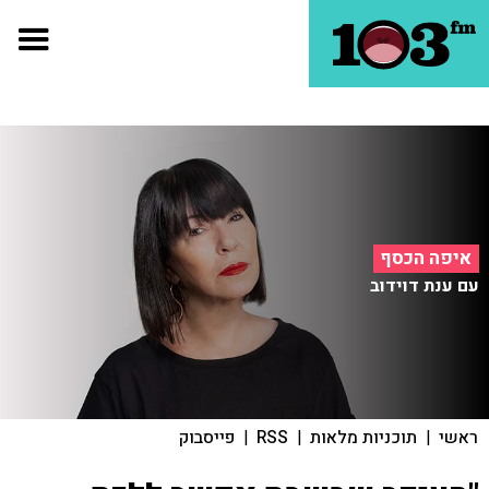
איפה הכסף
עם ענת דוידוב
ראשי
|
תוכניות מלאות
|
RSS
|
פייסבוק