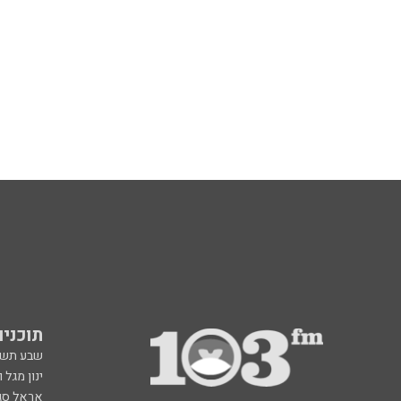
תוכניות fm
שבע תש
ינון מגל 
אראל סג"