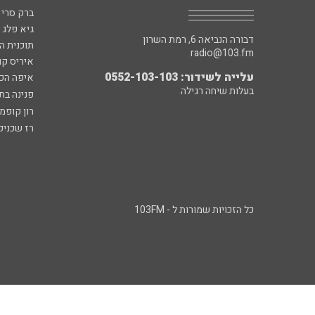
ברק סרי 
גיא פלג
דבורה הנביאה 6, רמת השרון
תוכנית ה
radio@103.fm
איריס קו
עלייה לשידור: 0552-103-103
איפה הכ
בעלות שיחה רגילה
פנינה בת
רון קופמ
רז שכניק
כל הזכויות שמורות ל - 103FM