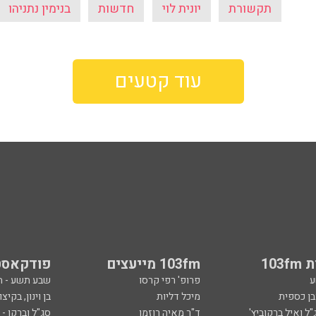
תקשורת
יונית לוי
חדשות
בנימין נתניהו
עוד קטעים
103
103fm מייעצים
פודקאסט
ע
פרופ' רפי קרסו
שבע תשע - 
ובן כספית
מיכל דליות
בן וינון, בקיצו
ל ואיל ברקוביץ'
ד"ר מאיה רוזמן
סג"ל וברקו -