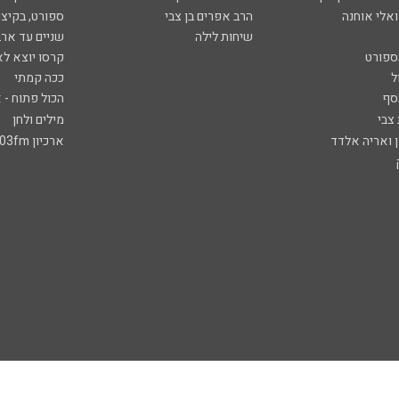
ואלי אוחנה
הרב אפרים בן צבי
ספורט, בקיצו
שיחות לילה
שניים עד ארב
ספורט
קרסו יוצא לא
ל
ככה קמתי
סף
הכול פתוח - א
 צבי
מילים ולחן
ן ואריה אלדד
ארכיון 103fm