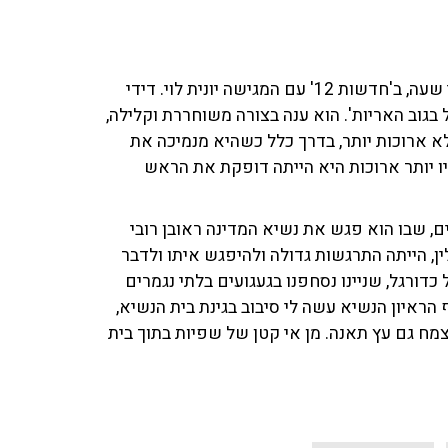
אמש (ב') ראש הממשלה בנימין נתניהו התראיין במשך חצי שעה, ב'חדשות 12' עם המגישה יונית לוי. דידי
 בגוב האריות'. הוא ענה בצורה משוחררת וקלילה,
 לא ארוכות יותר, בדרך כלל כשהיא מנמיכה את
 יותר ארוכות היא הייתה דופקת את הראש
ם, שבו הוא פגש את נשיא המדינה ראובן רובי
ין, הייתה התרגשות גדולה ולהיפגש איתו ולדבר
כדורגל, שניינו נסחפנו בגעגועים בלתי נגמרים
הראיון הנשיא עשה לי סיבוב בגינת בית הנשיא,
מח גם עץ תאנה. מן אי קטן של שפיות בתוך בית