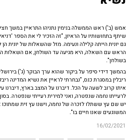
נשיא
שיתף בתחושותיו על הראיון, "זה הזכיר לי את הספר 'דניאל
גם יונית הייתה קלילה ונעימה. מזל שהשאלות של יונית הן
הראש עם השאלה, היא מגיעה עד השולחן, אם השאלות היו
בשולחן".
בהמשך דידי סיפר על ביקור שהוא ערך הבוקר (ג') בירושלי
ריבלין במסגרת כנס, "נבחרתי לראיין את נשיא המדינה ריבל
איתו קרוב לשעה על הכל. דיברנו על המצב בארץ, דיברנו על 
לרעייתו נחמה שנפטרה, ואני למירית רעייתי שנפטרה. בסוף 
יש שם עץ ששתלו לזכרה של נחמה, וישנו עץ זית שמתוכו צ
המשוגעים שאנו חיים בו".
16/02/2021