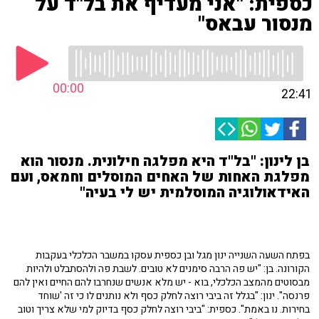
כספית: "אני מעדיף את בל"ד על
מנסור עבאס"
00:00
22:41
בן לינון: "בל"ד היא מפלגה חילונית. מנסור הוא
מפלגת האחות של האחים המוסלים וחמאס, ועם
האידאולוגיה המוסלמית יש לי בעיה"
בפתח השעה השנייה ינון מגל ובן כספית עסקו במשבר הכלכלי בעקבות
הקורונה. בן: "יש פה הרבה סימנים לא טובים. לשבת פה ולהסתבלט ולהיות
מבסוטים מהמצב הכלכלי, בוא - יש מלא אנשים שנחרבו להם החיים ואין להם
פרנסה". ינון: "בגלל זה ביבי רוצה לחלק כסף ולא נותנים לו כי זה 'שוחד
בחירות. נו באמת". כספית: "ביבי רוצה לחלק כסף בדיוק למי שלא צריך וטוב