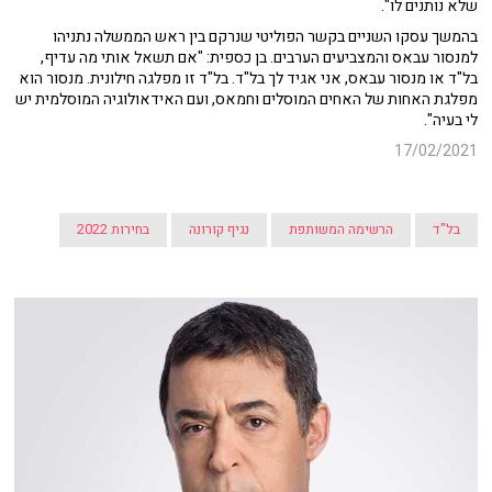
שלא נותנים לו".
בהמשך עסקו השניים בקשר הפוליטי שנרקם בין ראש הממשלה נתניהו
למנסור עבאס והמצביעים הערבים. בן כספית: "אם תשאל אותי מה עדיף,
בל"ד או מנסור עבאס, אני אגיד לך בל"ד. בל"ד זו מפלגה חילונית. מנסור הוא
מפלגת האחות של האחים המוסלים וחמאס, ועם האידאולוגיה המוסלמית יש
לי בעיה".
17/02/2021
בל"ד
הרשימה המשותפת
נגיף קורונה
בחירות 2022