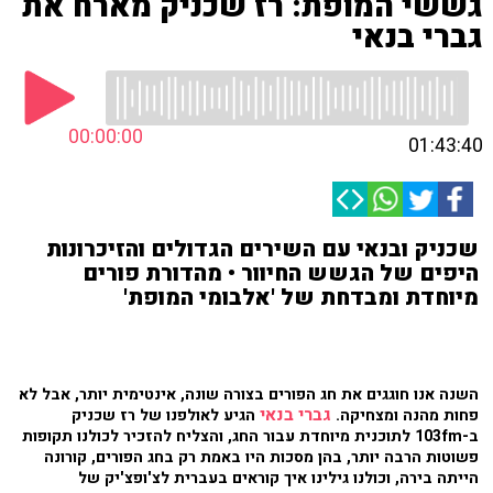
גששי המופת: רז שכניק מארח את
גברי בנאי
00:00:00
01:43:40
שכניק ובנאי עם השירים הגדולים והזיכרונות
היפים של הגשש החיוור • מהדורת פורים
מיוחדת ומבדחת של 'אלבומי המופת'
השנה אנו חוגגים את חג הפורים בצורה שונה, אינטימית יותר, אבל לא
גברי בנאי
פחות מהנה ומצחיקה.
הגיע לאולפנו של רז שכניק
ב-103fm לתוכנית מיוחדת עבור החג, והצליח להזכיר לכולנו תקופות
פשוטות הרבה יותר, בהן מסכות היו באמת רק בחג הפורים, קורונה
הייתה בירה, וכולנו גילינו איך קוראים בעברית לצ'ופצ'יק של