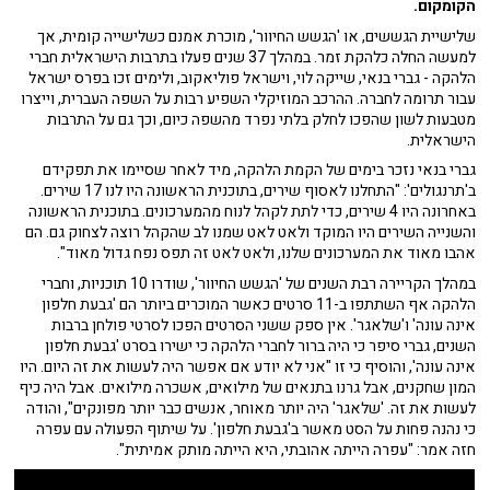
הקומקום.
שלישיית הגששים, או 'הגשש החיוור', מוכרת אמנם כשלישייה קומית, אך
למעשה החלה כלהקת זמר. במהלך 37 שנים פעלו בתרבות הישראלית חברי
הלהקה - גברי בנאי, שייקה לוי, וישראל פוליאקוב, ולימים זכו בפרס ישראל
עבור תרומה לחברה. ההרכב המוזיקלי השפיע רבות על השפה העברית, וייצרו
מטבעות לשון שהפכו לחלק בלתי נפרד מהשפה כיום, וכך גם על התרבות
הישראלית.
גברי בנאי נזכר בימים של הקמת הלהקה, מיד לאחר שסיימו את תפקידם
ב'תרנגולים': "התחלנו לאסוף שירים, בתוכנית הראשונה היו לנו 17 שירים.
באחרונה היו 4 שירים, כדי לתת לקהל לנוח מהמערכונים. בתוכנית הראשונה
והשנייה השירים היו המוקד ולאט לאט שמנו לב שהקהל רוצה לצחוק גם. הם
אהבו מאוד את המערכונים שלנו, ולאט לאט זה תפס נפח גדול מאוד".
במהלך הקריירה רבת השנים של 'הגשש החיוור', שודרו 10 תוכניות, וחברי
הלהקה אף השתתפו ב-11 סרטים כאשר המוכרים ביותר הם 'גבעת חלפון
אינה עונה' ו'שלאגר'. אין ספק ששני הסרטים הפכו לסרטי פולחן ברבות
השנים, גברי סיפר כי היה ברור לחברי הלהקה כי ישירו בסרט 'גבעת חלפון
אינה עונה', והוסיף כי זו "אני לא יודע אם אפשר היה לעשות את זה היום. היו
המון שחקנים, אבל גרנו בתנאים של מילואים, אשכרה מילואים. אבל היה כיף
לעשות את זה. 'שלאגר' היה יותר מאוחר, אנשים כבר יותר מפונקים", והודה
כי נהנה פחות על הסט מאשר ב'גבעת חלפון'. על שיתוף הפעולה עם עפרה
חזה אמר: "עפרה הייתה אהובתי, היא הייתה מותק אמיתית".