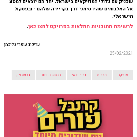
שכניק עם גדולי המוזיקאים בישראל. יחד הם יוצאים למסע
אל האלבומים שהיו סימני דרך בקריירה שלהם - ובפסקול
הישראלי.
לרשימת התוכניות המלאות בפרויקט לחצו כאן
.
עריכה: עופרי גליכמן
25/02/2021
מוזיקה
תרבות
גברי בנאי
הגשש החיוור
רז שכניק