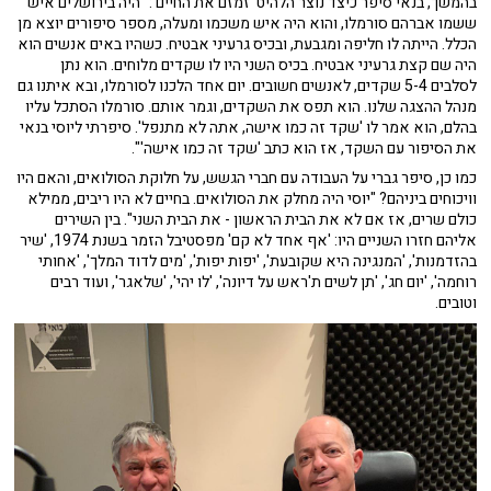
בהמשך, בנאי סיפר כיצד נוצר הלהיט 'זמזם את החיים': "היה בירושלים איש
ששמו אברהם סורמלו, והוא היה איש משכמו ומעלה, מספר סיפורים יוצא מן
הכלל. הייתה לו חליפה ומגבעת, ובכיס גרעיני אבטיח. כשהיו באים אנשים הוא
היה שם קצת גרעיני אבטיח. בכיס השני היו לו שקדים מלוחים. הוא נתן
לסלבים 5-4 שקדים, לאנשים חשובים. יום אחד הלכנו לסורמלו, ובא איתנו גם
מנהל ההצגה שלנו. הוא תפס את השקדים, וגמר אותם. סורמלו הסתכל עליו
בהלם, הוא אמר לו 'שקד זה כמו אישה, אתה לא מתנפל'. סיפרתי ליוסי בנאי
את הסיפור עם השקד, אז הוא כתב 'שקד זה כמו אישה'".
כמו כן, סיפר גברי על העבודה עם חברי הגשש, על חלוקת הסולואים, והאם היו
וויכוחים ביניהם? "יוסי היה מחלק את הסולואים. בחיים לא היו ריבים, ממילא
כולם שרים, אז אם לא את הבית הראשון - את הבית השני". בין השירים
אליהם חזרו השניים היו: 'אף אחד לא קם' מפסטיבל הזמר בשנת 1974, 'שיר
בהזדמנות', 'המנגינה היא שקובעת', 'יפות יפות', 'מים לדוד המלך', 'אחותי
רוחמה', 'יום חג', 'תן לשים ת'ראש על דיונה', 'לו יהי', 'שלאגר', ועוד רבים
וטובים.