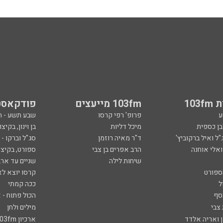
103
103fm מייעצים
פודקאסט
ע
פרופ' רפי קרסו
שבע תשע - 
ובן כספית
מיכל דליות
בן וינון, בקיצו
ל ואיל ברקוביץ'
ד"ר מאיה רוזמן
סג"ל וברקו -
ואלי אוחנה
הרב אפרים בן צבי
ספורט, בקיצו
שיחות לילה
שניים עד ארב
ספורט
קרסו יוצא לא
ל
ככה קמתי
סף
הכול פתוח - א
 צבי
מילים ולחן
ן ואריה אלדד
ארכיון 103fm