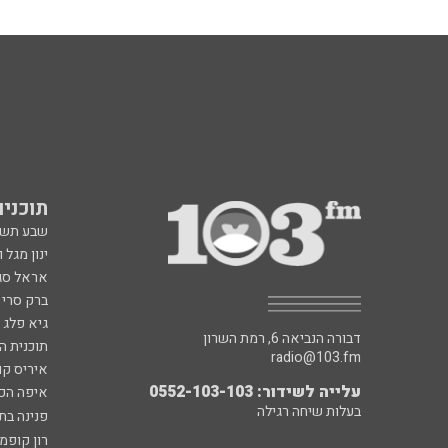
תוכניות fm
שבע תש
ינון מגל 
אראל סג"
ברק סרי 
גיא פלג
דבורה הנביאה 6, רמת השרון
תוכנית ה
radio@103.fm
איריס קו
עלייה לשידור: 0552-103-103
איפה הכ
בעלות שיחה רגילה
פנינה בת
רון קופמ