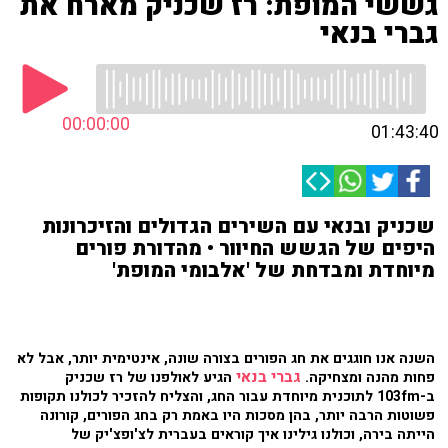
גששי המופת: רז שכניק מארח את
גברי בנאי
00:00:00
01:43:40
שכניק ובנאי עם השירים הגדולים והזיכרונות
היפים של הגשש החיוור • מהדורת פורים
מיוחדת ומבדחת של 'אלבומי המופת'
השנה אנו חוגגים את חג הפורים בצורה שונה, אינטימית יותר, אבל לא
גברי בנאי
פחות מהנה ומצחיקה.
הגיע לאולפנו של רז שכניק
ב-103fm לתוכנית מיוחדת עבור החג, והצליח להזכיר לכולנו תקופות
פשוטות הרבה יותר, בהן מסכות היו באמת רק בחג הפורים, קורונה
הייתה בירה, וכולנו גילינו איך קוראים בעברית לצ'ופצ'יק של