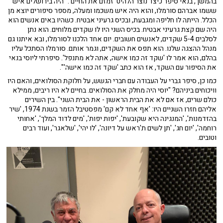
בהמשך, בנאי סיפר כיצד נוצר הלהיט 'זמזם את החיים': "היה בירושלים איש
ששמו אברהם סורמלו, והוא היה איש משכמו ומעלה, מספר סיפורים יוצא מן
הכלל. הייתה לו חליפה ומגבעת, ובכיס גרעיני אבטיח. כשהיו באים אנשים הוא
היה שם קצת גרעיני אבטיח. בכיס השני היו לו שקדים מלוחים. הוא נתן
לסלבים 5-4 שקדים, לאנשים חשובים. יום אחד הלכנו לסורמלו, ובא איתנו גם
מנהל ההצגה שלנו. הוא תפס את השקדים, וגמר אותם. סורמלו הסתכל עליו
בהלם, הוא אמר לו 'שקד זה כמו אישה, אתה לא מתנפל'. סיפרתי ליוסי בנאי
את הסיפור עם השקד, אז הוא כתב 'שקד זה כמו אישה'".
כמו כן, סיפר גברי על העבודה עם חברי הגשש, על חלוקת הסולואים, והאם היו
וויכוחים ביניהם? "יוסי היה מחלק את הסולואים. בחיים לא היו ריבים, ממילא
כולם שרים, אז אם לא את הבית הראשון - את הבית השני". בין השירים
אליהם חזרו השניים היו: 'אף אחד לא קם' מפסטיבל הזמר בשנת 1974, 'שיר
בהזדמנות', 'המנגינה היא שקובעת', 'יפות יפות', 'מים לדוד המלך', 'אחותי
רוחמה', 'יום חג', 'תן לשים ת'ראש על דיונה', 'לו יהי', 'שלאגר', ועוד רבים
וטובים.