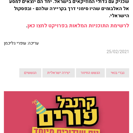
שכניק עם גדולי המוזיקאים בישראל. יחד הם יוצאים למסע
אל האלבומים שהיו סימני דרך בקריירה שלהם - ובפסקול
הישראלי.
לרשימת התוכניות המלאות בפרויקט לחצו כאן
.
עריכה: עופרי גליכמן
25/02/2021
גברי בנאי
הגשש החיוור
יצירה ישראלית
הגששים