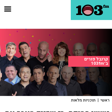
קרנבל פורים
ב־103fm
ראשי
|
תוכניות מלאות