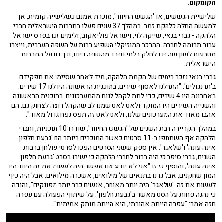
הקומקום.
שלישיית הגששים, או 'הגשש החיוור', מוכרת אמנם כשלישייה קומית, אך
למעשה החלה כלהקת זמר. במהלך 37 שנים פעלו בתרבות הישראלית חברי
הלהקה - גברי בנאי, שייקה לוי, וישראל פוליאקוב, ולימים זכו בפרס ישראל
עבור תרומה לחברה. ההרכב המוזיקלי השפיע רבות על השפה העברית, וייצרו
מטבעות לשון שהפכו לחלק בלתי נפרד מהשפה כיום, וכך גם על התרבות
הישראלית.
גברי בנאי נזכר בימים של הקמת הלהקה, מיד לאחר שסיימו את תפקידם
ב'תרנגולים': "התחלנו לאסוף שירים, בתוכנית הראשונה היו לנו 17 שירים.
באחרונה היו 4 שירים, כדי לתת לקהל לנוח מהמערכונים. בתוכנית הראשונה
והשנייה השירים היו המוקד ולאט לאט שמנו לב שהקהל רוצה לצחוק גם. הם
אהבו מאוד את המערכונים שלנו, ולאט לאט זה תפס נפח גדול מאוד".
במהלך הקריירה רבת השנים של 'הגשש החיוור', שודרו 10 תוכניות, וחברי
הלהקה אף השתתפו ב-11 סרטים כאשר המוכרים ביותר הם 'גבעת חלפון
אינה עונה' ו'שלאגר'. אין ספק ששני הסרטים הפכו לסרטי פולחן ברבות
השנים, גברי סיפר כי היה ברור לחברי הלהקה כי ישירו בסרט 'גבעת חלפון
אינה עונה', והוסיף כי זו "אני לא יודע אם אפשר היה לעשות את זה היום. היו
המון שחקנים, אבל גרנו בתנאים של מילואים, אשכרה מילואים. אבל היה כיף
לעשות את זה. 'שלאגר' היה יותר מאוחר, אנשים כבר יותר מפונקים", והודה
כי נהנה פחות על הסט מאשר ב'גבעת חלפון'. על שיתוף הפעולה עם עפרה
חזה אמר: "עפרה הייתה אהובתי, היא הייתה מותק אמיתית".