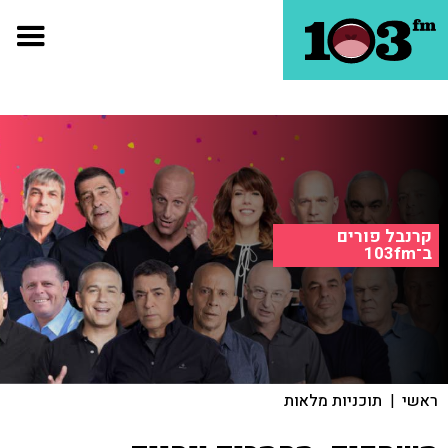
קרנבל פורים
ב־103fm
ראשי
|
תוכניות מלאות