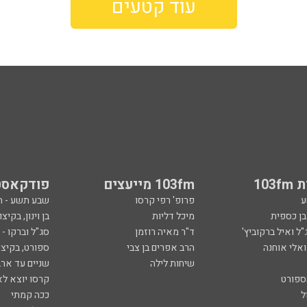
עוד קטעים
103
103fm מייעצים
פודקאסט
ע
פרופ' רפי קרסו
שבע תשע - 
ובן כספית
מיכל דליות
בן וינון, בקיצו
ל ואיל ברקוביץ'
ד"ר מאיה רוזמן
סג"ל וברקו -
ואלי אוחנה
הרב אפרים בן צבי
ספורט, בקיצו
שיחות לילה
שניים עד ארב
ספורט
קרסו יוצא לא
ל
ככה קמתי