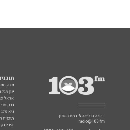
תוכניות fm
שבע תש
ינון מגל 
אראל סג"
ברק סרי 
גיא פלג
דבורה הנביאה 6, רמת השרון
תוכנית ה
radio@103.fm
איריס קו