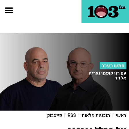
חמש בערב
עם רון קופמן ואריה
אלדד
ראשי
|
תוכניות מלאות
|
RSS
|
פייסבוק