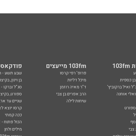
103
103fm מייעצים
פודקאסט
ע
פרופ' רפי קרסו
שבע תשע - 
ובן כספית
מיכל דליות
בן וינון, בקיצו
ל ואיל ברקוביץ'
ד"ר מאיה רוזמן
סג"ל וברקו -
ואלי אוחנה
הרב אפרים בן צבי
ספורט, בקיצו
שיחות לילה
שניים עד ארב
ספורט
קרסו יוצא לא
ל
ככה קמתי
סף
הכול פתוח - א
 צבי
מילים ולחן