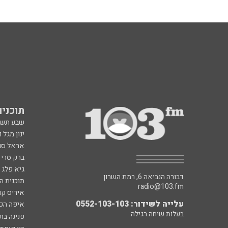
תוכניות fm
שבע תש
ינון מגל 
אראל סג"
ברק סרי 
גיא פלג
דבורה הנביאה 6, רמת השרון
תוכנית ה
radio@103.fm
איריס קו
עלייה לשידור: 0552-103-103
איפה הכ
בעלות שיחה רגילה
פנינה בת