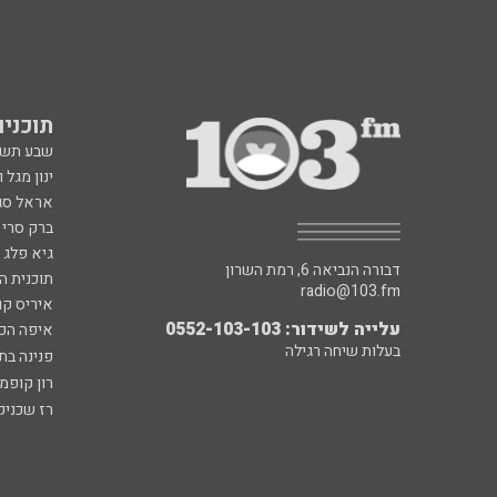
תוכניות fm
שבע תש
ינון מגל 
אראל סג"
ברק סרי 
גיא פלג
דבורה הנביאה 6, רמת השרון
תוכנית ה
radio@103.fm
איריס קו
עלייה לשידור: 0552-103-103
איפה הכ
בעלות שיחה רגילה
פנינה בת
רון קופמ
רז שכניק