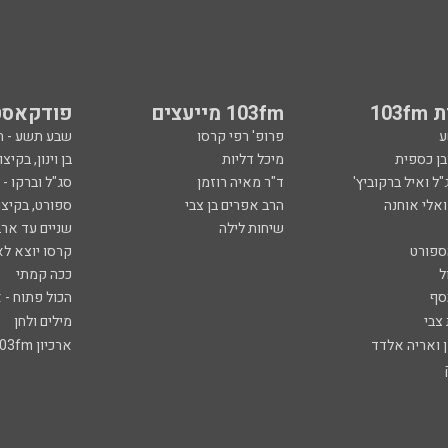
103
103fm מייעצים
פודקאסט
ע
פרופ' רפי קרסו
שבע תשע - 
ובן כספית
מיכל דליות
בן וינון, בקיצו
ל ואיל ברקוביץ'
ד"ר מאיה רוזמן
סג"ל וברקו -
ואלי אוחנה
הרב אפרים בן צבי
ספורט, בקיצו
שיחות לילה
שניים עד ארב
ספורט
קרסו יוצא לא
ל
ככה קמתי
סף
הכול פתוח - א
 צבי
מילים ולחן
ן ואריה אלדד
ארכיון 103fm