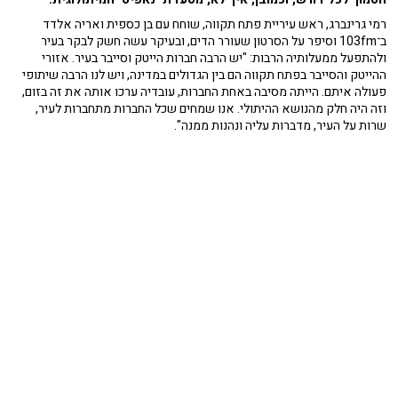
רמי גרינברג, ראש עיריית פתח תקווה, שוחח עם בן כספית ואריה אלדד
ב־103fm וסיפר על הסרטון שעורר הדים, ובעיקר עשה חשק לבקר בעיר
ולהתפעל ממעלותיה הרבות: "יש הרבה חברות הייטק וסייבר בעיר. אזורי
ההייטק והסייבר בפתח תקווה הם בין הגדולים במדינה, ויש לנו הרבה שיתופי
פעולה איתם. הייתה מסיבה באחת החברות, עובדיה ערכו אותה את זה בזום,
וזה היה חלק מהנושא ההיתולי. אנו שמחים שכל החברות מתחברות לעיר,
שרות על העיר, מדברות עליה ונהנות ממנה".