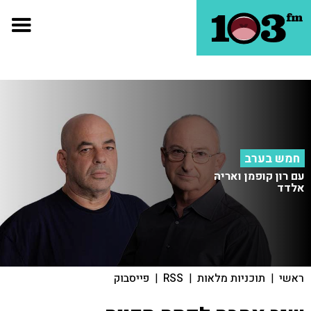
חמש בערב
עם רון קופמן ואריה
אלדד
ראשי
|
תוכניות מלאות
|
RSS
|
פייסבוק