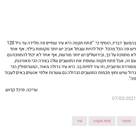
בהמשך דבריו, הוסיף כי: "פתח תקווה היא עיר שחיים פה מלידה עד גיל 120
ויש פה הכל מהכל. יכול להיות שבתל אביב יש יותר מקומות בילוי, אף אחד
לא מתווכח על כך, ובירושלים יש יותר מורשת, אף אחד לא יכול להתווכח גם
עם זה, אבל פתח תקווה עוטפת את התושבים שלה בצורה הכי מאורגנת,
מסודרת ומיטבית, וזו עיר לחיות בה. היא עיר גדולה מאוד, המטרופולין הכי
גדול שיש וחוץ מכמות התושבים הגדולה גם עשרות אלפי אנשים באים לעבוד
פה".
עריכה: מיכל קדוש
07/03/2021
הומור
פתח תקווה
עיר