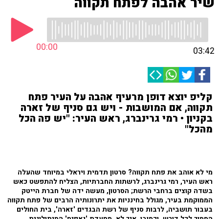
שיר אהבה לפתח תקווה
00:00
03:42
קליפ יוצא דופן מרעיף אהבה על העיר פתח
תקווה, אם המושבות - ויש גם סניף של זארה
בקניון • רמי גרינברג, ראש העיר: "יש פה הכל
מהכל"
מי לא אוהב את פתח תקווה? סרטון תדמית ויראלי במיוחד שהעלה
ראש העיר, רמי גרינברג, לרשתות החברתיות, הצליח להתפשט כאש
בשדה קוצים ברחבי הרשת; הסרטון, מעשה ידה של חברת הייטק
הממוקמת בעיר, מגולל בחינניות את יתרונותיה הרבים של פתח תקווה
בעבור תושביה, לרבות סניף של רשת הבגדים 'זארה', בית החולים
הסמוך לכל דורש, וכמובן, איך לא, מסעדת 'נאפיס' המיתולוגית.