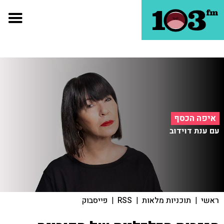
איפה הכסף
עם ענת דוידוב
ראשי
|
תוכניות מלאות
|
RSS
|
פייסבוק