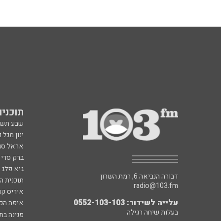
תוכניות fm
שבע תש
ינון מגל 
אראל סג"
ברק סרי 
גיא פלג
דבורה הנביאה 6, רמת השרון
תוכנית ה
radio@103.fm
איריס קו
עלייה לשידור: 0552-103-103
איפה הכ
בעלות שיחה רגילה
פנינה בת