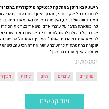
הישג יוצא דופן במחלקה לגנטיקה מולקולרית במכון ויצ
לרחם. פרופ' יעקוב חנא, ממכון ויצמן שוחח עם בן ואריה 
מאוד קשה של שנים, ואין סוף ניסויים ואני מאוד מתרגש מ
כה. כשאתה מדבר על עוברי אדם, משאיר בצד את הסוגיה 
ישירה על היכולת להשתלת איברים. יש שם תאים שנמצא
להוציא אותם ולהרחיב אותם". המשיך ואמר על הבעיות הא
שקורה בהתפתחות כי העובר עושה את זה הכי טוב, כשיש לנו 
שנוכל להציף אותם בהמשך".
21/03/2021
מחקרים
עוברים
רחם
לידות
מכון וי
עוד קטעים