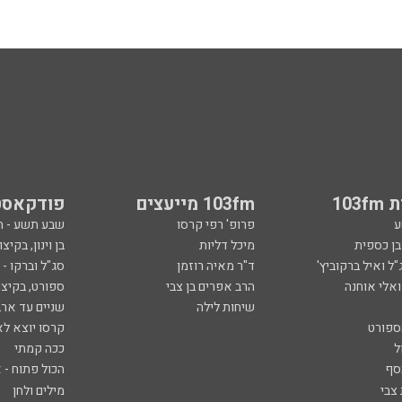
103
103fm מייעצים
פודקאסט
ע
פרופ' רפי קרסו
שבע תשע - 
ובן כספית
מיכל דליות
בן וינון, בקיצו
ל ואיל ברקוביץ'
ד"ר מאיה רוזמן
סג"ל וברקו -
ואלי אוחנה
הרב אפרים בן צבי
ספורט, בקיצו
שיחות לילה
שניים עד ארב
ספורט
קרסו יוצא לא
ל
ככה קמתי
סף
הכול פתוח - א
 צבי
מילים ולחן