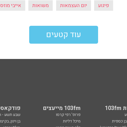
פיגוע
יום העצמאות
משואות
אייבי מוזס
עוד קטעים
103
103fm מייעצים
פודקאסט
ע
פרופ' רפי קרסו
שבע תשע - 
ובן כספית
מיכל דליות
בן וינון, בקיצו