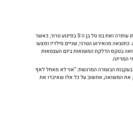
אייבי מוזס, יו"ר ארגון נפגעי פעולות האיבה, איבד את אשתו עופרה ואת בנו טל בן ה־5 בפיגוע טרור, כאשר
תוצאה מהאירוע הטרגי, שניים מילדיו נפצעו
שואה בטקס הדלקת המשואות ביום העצמאות
י המדינה.
יו בעקבות הבשורה המרגשת: "אני לא מאחל לאף
 את המשואה, אחשוב על כל אלו שאיבדו את