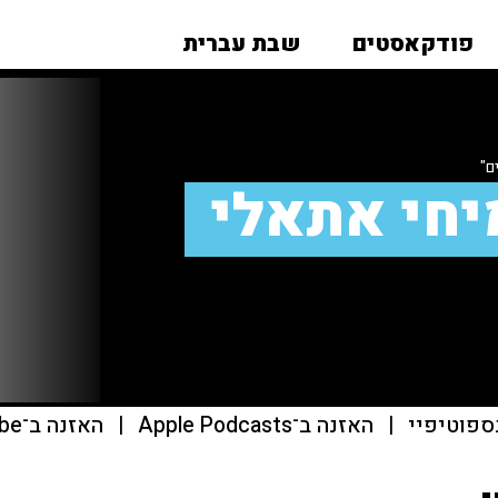
פודקאסטים
שבת עברית
ם"
יחי אתאלי
ספוטיפיי
|
האזנה ב־Apple Podcasts
|
האזנה ב־youtube