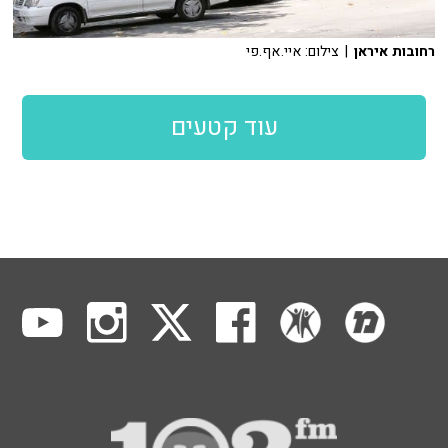
רחובות איראן
| צילום: איי.אף.פי
עוד קטעים