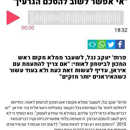
"אי אפשר לשוב להסכם הגרעין"
00:00
18:32
פרופ' יעקב נגל, לשעבר ממלא מקום ראש
המכון לביטחון לאומי: "אם צריך להתעמת עם
איראן, עדיף לעשות זאת כעת ולא בעוד עשור
כשהאיראנים יותר חזקים"
פרופ' יעקב נגל, לשעבר ממלא מקום ראש המכון לביטחון לאומי, התייחס
להחלטה לוותר על העמימות בכל הקשור בפעילות הישראלית נגד איראן: "יש
דברים שלא כדאי לדבר עליהם. בטח לא מי שיודע לעומק". הוא הוסיף כי לא
ניתן לשוב להסכם הגרעין. זו משימה בלתי אפשרית היות וקרו דברים מאז
2015: "ההסכם הוא רע וצריך לצאת ממנו". לדעתו זהו אבסורד שהאיראנים
מושכים את ארצות הברית למקום שהם רוצים.