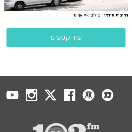
רחובות איראן
| צילום: איי.אף.פי
עוד קטעים