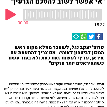
"אי אפשר לשוב להסכם הגרעין"
00:00
18:32
פרופ' יעקב נגל, לשעבר ממלא מקום ראש
המכון לביטחון לאומי: "אם צריך להתעמת עם
איראן, עדיף לעשות זאת כעת ולא בעוד עשור
כשהאיראנים יותר חזקים"
פרופ' יעקב נגל, לשעבר ממלא מקום ראש המכון לביטחון לאומי, התייחס
להחלטה לוותר על העמימות בכל הקשור בפעילות הישראלית נגד איראן: "יש
דברים שלא כדאי לדבר עליהם. בטח לא מי שיודע לעומק". הוא הוסיף כי לא
ניתן לשוב להסכם הגרעין. זו משימה בלתי אפשרית היות וקרו דברים מאז
2015: "ההסכם הוא רע וצריך לצאת ממנו". לדעתו זהו אבסורד שהאיראנים
מושכים את ארצות הברית למקום שהם רוצים.