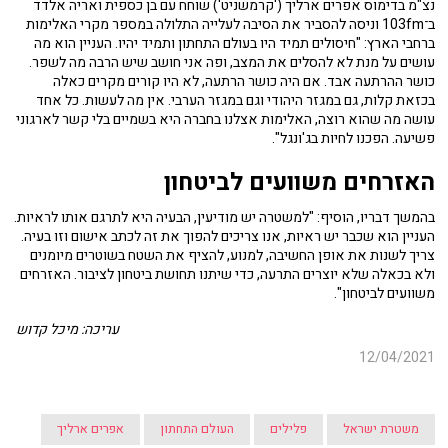
נצ"מ בדימוס אפרים ארליך ('קרמשניט') שוחח עם בן כספית ואריה אלדד
ב־103fm וניסה להסביר את הסיבה לעלייה התלולה במספר מקרי האלימות
ברחבי הארץ: "חיסולים תמיד היו בעולם התחתון ותמיד יהיו. העניין הוא מה
עושים על מנת לא להסלים את המצב, ופה אני חושב שיש הרבה מה לשפר.
כושר ההרתעה אבד. אם היה כושר הרתעה, לא היו קורים מקרים כאלה
בכזאת קלות, גם במגזר היהודי וגם במגזר הערבי. אין מה לעשות. כל אחד
עושה מה שהוא רוצה, האלימות אצלנו בחברה היא בשמיים בלי קשר לארגוני
פשיעה. הפכנו לחיות בג'ונגל".
האזרחים משוועים לביטחון
בהמשך דבריו, הוסיף: "למשטרה יש מודיעין, הבעיה היא לתרגם אותו לראיות.
העניין הוא שכבר יש ראיות, אנו צריכים להפוך את זה לכתב אישום וזו בעיה.
צריך לשנות את אופן החשיבה, למנוע, להציף את השטח בשוטרים מיומנים
ולא בכאלה שלא יוצרים התרעה, כדי שיתנו תחושת ביטחון לציבור. האזרחים
משוועים לביטחון".
עריכה: מיכל קדוש
12/04/2021
משטרת ישראל
פלילים
העולם התחתון
אפרים ארליך