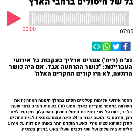
גל של חיסולים ברחבי הארץ
00:00
07:05
נצ"מ (דימ') אפרים ארליך בעקבות גל אירועי
העבריינות: "כושר ההרתעה אבד. אם היה כושר
הרתעה, לא היו קורים המקרים האלה"
מספר אירועי אלימות קטלניים הפיגו במהלך היממה האחרונה את
השלווה במספר מוקדים בארץ; אמש (א') בשעות הערב בתוך שעה
בלבד, דווח על שני ניסיונות חיסול בחולון ובאשקלון. זמן קצר לאחר
מכן, פורסם כי תושב יבנה בן 24 פינה עצמו עצמאית לבית החולים
קפלן כשהוא פצוע מירי, כאשר מוקדם יותר באותו יום דווח על אירוע
אלימות בירושלים ועל שני רכבים שעלו באש בחניון בנתניה.