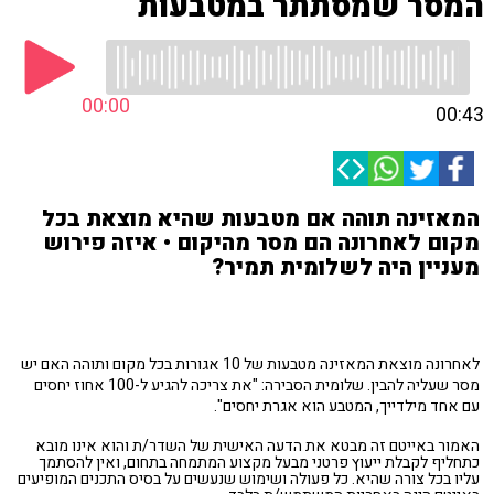
המסר שמסתתר במטבעות
00:00
00:43
המאזינה תוהה אם מטבעות שהיא מוצאת בכל
מקום לאחרונה הם מסר מהיקום • איזה פירוש
מעניין היה לשלומית תמיר?
לאחרונה מוצאת המאזינה מטבעות של 10 אגורות בכל מקום ותוהה האם יש
מסר שעליה להבין. שלומית הסבירה: "את צריכה להגיע ל-100 אחוז יחסים
עם אחד מילדייך, המטבע הוא אגרת יחסים".
האמור באייטם זה מבטא את הדעה האישית של השדר/ת והוא אינו מובא
כתחליף לקבלת ייעוץ פרטני מבעל מקצוע המתמחה בתחום, ואין להסתמך
עליו בכל צורה שהיא. כל פעולה ושימוש שנעשים על בסיס התכנים המופיעים