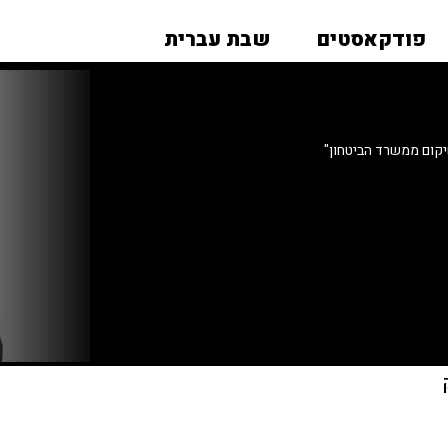
פודקאסטים
שבת עברית
קום ממשרד הביטחון"