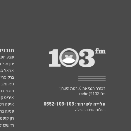
תוכניות fm
שבע תש
ינון מגל 
אראל סג"
ברק סרי 
גיא פלג
דבורה הנביאה 6, רמת השרון
תוכנית ה
radio@103.fm
איריס קו
עלייה לשידור: 0552-103-103
איפה הכ
בעלות שיחה רגילה
פנינה בת
רון קופמ
רז שכניק