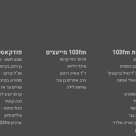
103
103fm מייעצים
פודקאסט
ע
פרופ' רפי קרסו
שבע תשע - 
ובן כספית
מיכל דליות
בן וינון, בקיצו
ל ואיל ברקוביץ'
ד"ר מאיה רוזמן
סג"ל וברקו -
ואלי אוחנה
הרב אפרים בן צבי
ספורט, בקיצו
שיחות לילה
שניים עד ארב
ספורט
קרסו יוצא לא
ל
ככה קמתי
סף
הכול פתוח - א
 צבי
מילים ולחן
ן ואריה אלדד
ארכיון 103fm