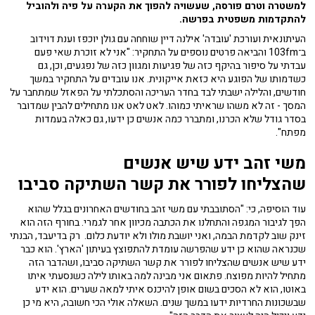
למשטרה וטרם פורסה, שעשויה להפוך את הקערה על פיה ולהוביל
להתקדמות משפטית בפרשה.
העיתונאית ועורכת 'עובדה' אילנה דיין שוחחה עם גולן יוכפז וענת דוידוב
ב־103fm והביאה פרטים נוספים על התחקיר: "אני לא זוכרת שאי פעם
עבדתי על סיפור בהיקף כזה של פגיעות ומגוון כזה של נפגעים, וכן, גם
כשדמותו של הפוגע היא כזאת אייקונית. אנו עובדים על התחקיר במשך
חודשים, והלילה ישבתי לבד בחדר העריכה והסתכלתי על הפאזל שמתחבר על
המסך - זה לא משהו שראיתי כמוהו. לאט לאט אנו מתחילים להבין שמדובר
בסדר גודל שלא הכרנו, ומתברר כמה אנשים כן ידעו, גם כאלה בעמדות
מפתח".
משי זהב ידע שיש אנשים
שהצליחו לפורר את קשר השתיקה סביבו
עוד הוסיפה, כי: "הסתובבתי עם משי זהב בחודשים האחרונים בגלל שהוא
הפך לגיבור המגפה והתחלנו את הכתבה מכיוון אחר לגמרי. בחורף הזה הוא
זינק שוב לקדמת הבמה, ואני יושבת מולו ולא יודעת כלום. רק בדיעבד, הבנתי
שכנראה שהוא כן ידע שהפרשה עומדת להתפוצץ בעיתון 'הארץ'. הוא כבר
ידע שיש אנשים שהצליחו לפורר את קשר השתיקה סביבו, ושהדבר הזה
מתחיל להיות מפוצח. פתאום אני מבינה למה באותו לילה כשנסעתי איתו
באוטו, הוא לא הסכים בשום אופן להיכנס איתי למאה שערים. הוא ידע
שבשכונות החרדיות ידעו במשך שנים. השאלה אולי הכי חשובה, היא מי כן