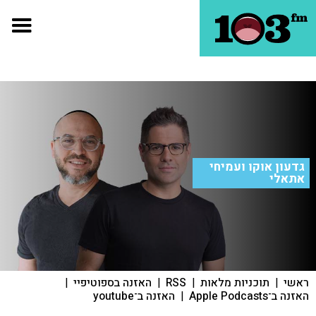
גדעון אוקו ועמיחי
אתאלי
ראשי
|
תוכניות מלאות
|
RSS
|
האזנה בספוטיפיי
|
האזנה ב־Apple Podcasts
|
האזנה ב־youtube