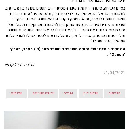
ידע ויכול היה לעצור את הדבר הזה".
בסיום השיחה, סיפרה דיין על הקשר המסתורי ורב השנים שנוצר בין משי זהב
למשטרת ישראל, מה שאולי עזר לו לטייח חלק מתקיפותיו: "אחד הדברים
שאנו חושפים בכתבה, זה את עומק הקשר עם המשטרה, את גובה הקשר
ועוצמתו. אנו יודעים שהיה קשר עמוק בינו למשטרה, ושחקירות נכשלו מכל
מיני סיבות. מבינים את הפחד של האנשים לדבר אז והיום. איש צעיר שישב
מולי בפנים חשופות, הסביר לי איך לא עלה בדעתו לספר אפילו להוריו על מה
שהאיש הזה עשה לו".
התחקיר בעניינו של יהודה משי זהב ישודר מחר (ה') בערב, בערוץ
'קשת 12'.
עריכה: מיכל קדוש
21/04/2021
טלוויזיה
אילנה דיין
עובדה
יהודה משי זהב
אלימות