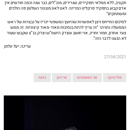
תקציב, ללא ממלאי תפקידים, שגרירים, מנכ"לים, כבר שנה וכמה חודשים אין
אדם קבוע בתפקיד פרקליט המדינה. לאט לאט מנגנוני השלטון פה הולכים
ומשתתקים".
לסיכום התייחס ניצן לאפשרות שהיועץ המשפטי יכריז על נבצרות של ראש
הממשלה נתניהו: "זה צריך להיות בנסיבות מאוד-מאוד קיצוניות. זה ממש
צעד אחרון, חמור וחריג, אני חושב שצדק היועמ"ש וצדק בג"צ שקבעו שעוד
לא הגענו לדבר הזה".
עריכה: יעל טלמן
27/04/2021
פוליטיקה
שר המשפטים
שי ניצן
כנסת