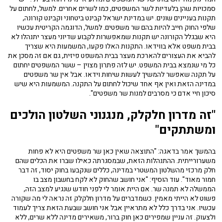
סמכויות שהן בלעדיות לשר המשפטים, כמו לשרים אחרים. למשל, לחתום על
תקנות בעניינים שונים. יש במדינת ישראל קבינט ביטחוני וקבינט קורונה,
שלפי החוק חייב להיות בהם שר משפטים. למשל, הדוגמה הקריטית עכשיו
היא שבגלל הקורונה יש תקנות שמאפשרות לקבוע שדיוני מעצר יתנהלו לא
בבית משפט אלא בווידאו. התקנות האלו פקעו, המשמעות היא שצריך
להביא את העצורים להארכת מעצר בבית המשפט פיזית, גם אם זה מסכן את
כל מי שנמצא בבית המשפט. יש לזה פתרון מצוין – ששר המשפטים יחתום
על תקנה שאפשר להמשיך לעשות שיחות וידאו. אבל אין שר משפטים
במדינה הזאת ואין אף אחד שיכול לחתום על התקנה. המשמעות היא שיש
סיכון חיי אדם כי מסרבים למנות שר משפטים".
"זה מדרון חלקלק, מנגנוני השלטון הולכים
ומשתתקים"
בהמשך אמר בדאגה: "התוצאה שאין כאן שר משפטים היא לא פחות
משערורייתית. ההתנהלות הזאת, שבמסגרתה כאילו שברו את הכלים שהם
חלק מרכזי מהשלטון המשטרי במדינה, כללים שנקבעו בחוק יסוד, זה דבר
חמור מאוד". עוד הוסיף: "אני חושב שהחוק לא לקח בחשבון מצב בו
הממשלה לא תמנה שר. אם היית אומר לי לפני חודש שנגיע למצב הזה,
פשוט לא הייתי מאמין. כשמדברים על מדרון חלקלק זה נראה לי מה שקורה
עכשיו. אני בדרך כלל לא מתראיין אבל אני חושב שבעת הזאת צריך לעמוד
ולצעוק. זה עניין שמפירים כאן חוק ברור, משאירים מדינה ללא שרים, ללא