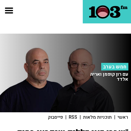
חמש בערב
עם רון קופמן ואריה
אלדד
ראשי
|
תוכניות מלאות
|
RSS
|
פייסבוק