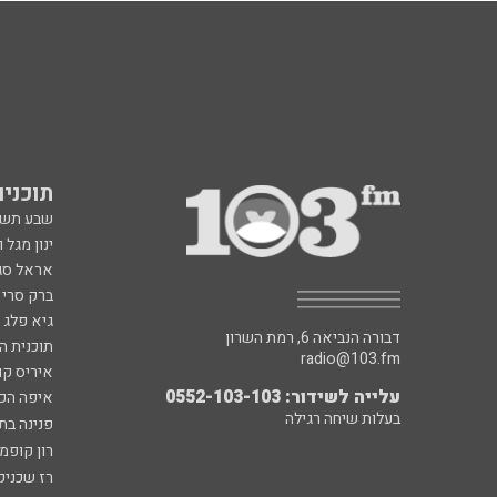
תוכניות fm
שבע תש
ינון מגל 
אראל סג"
ברק סרי 
גיא פלג
דבורה הנביאה 6, רמת השרון
תוכנית ה
radio@103.fm
איריס קו
עלייה לשידור: 0552-103-103
איפה הכ
בעלות שיחה רגילה
פנינה בת
רון קופמ
רז שכניק