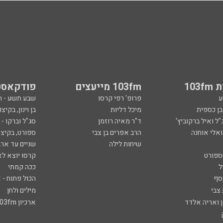
103
103fm מייעצים
פודקאסט
ע
פרופ' רפי קרסו
שבע תשע - 
ובן כספית
מיכל דליות
בן וינון, בקיצו
ל ואיל ברקוביץ'
ד"ר מאיה רוזמן
סג"ל וברקו -
ואלי אוחנה
הרב אפרים בן צבי
ספורט, בקיצו
שיחות לילה
שניים עד ארב
ספורט
קרסו יוצא לא
ל
ככה קמתי
סף
הכול פתוח - א
 צבי
מילים ולחן
ן ואריה אלדד
ארכיון 103fm