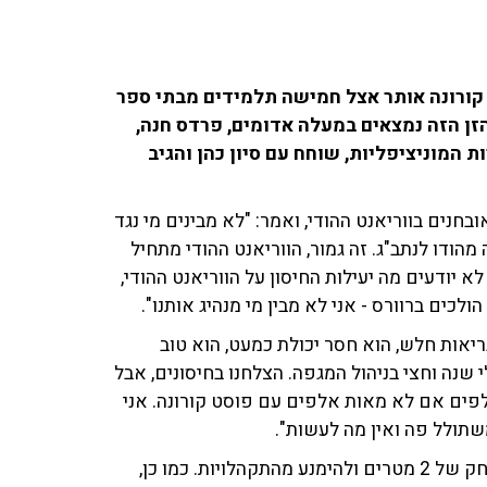
קורונה אותר אצל חמישה תלמידים מבתי ספר
זן הזה נמצאים במעלה אדומים, פרדס חנה,
ת המוניציפליות, שוחח עם סיון כהן והגיב
חנים בווריאנט ההודי, ואמר: "לא מבינים מי נגד
מהודו לנתב"ג. זה גמור, הווריאנט ההודי מתחיל
לא יודעים מה יעילות החיסון על הווריאנט ההודי,
ולכים ברוורס - אני לא מבין מי מנהיג אותנו".
אות חלש, הוא חסר יכולת כמעט, הוא טוב
י שנה וחצי בניהול המגפה. הצלחנו בחיסונים, אבל
אלפים אם לא מאות אלפים עם פוסט קורונה. אני
שתולל פה ואין מה לעשות".
הוא המליץ לאזרחים לשוב ולעטות מסכות, להפקיד על מרחק של 2 מטרים ולהימנע מהתקהלויות. כמו כן,