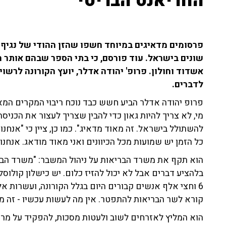
הווריאנט הבריטי"
פרסומים מדאיגים במיוחד חשפו שהזן ההודי של נגיף 
שונים בישראל. עוד פורסם, כי בתי הספר שבהם אותר ה
אשדוד וחולון. פרופ' יהודה אדלר, יועץ הקורונה לרשויו
לדברים.
פרופ יהודה אדלר הביע חשש כבד נוכח ריבוי המקרים המאוב
מי, לא צריך להיות גאון כדי להבין שצריך לעצור את הכניסה 
להשתולל בישראל. זה מאוד מדאיג". כמו כן, ציין כי "אנחנו 
כל הזמן יש שמועות מכל הכיוונים ואני מאוד מודאג. אנחנו ה
הוא תקף את משרד הבריאות על ניהול המשבר: "משרד הברי
בלהציע דברים אבל לא יכול להזיז כלום. יש כישלון קולוסל
6 וחצי אלף אנשים קבורים היום בגלל הקורונה, ועשרות 
קורא לשר הבריאות להתפטר. אין מה לעשות עכשיו - זה מ