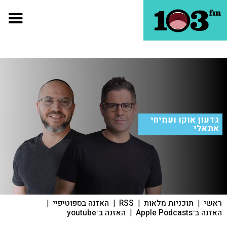
גדעון אוקו ועמיחי
אתאלי
ראשי
|
תוכניות מלאות
|
RSS
|
האזנה בספוטיפיי
|
האזנה ב־Apple Podcasts
|
האזנה ב־youtube