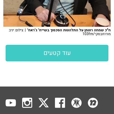
ח"כ שמחה רוטמן על התלהטות הסכסוך בשייח' ג'ראח'
| צילום: יניב
מורוזובסקי/103fm
עוד קטעים