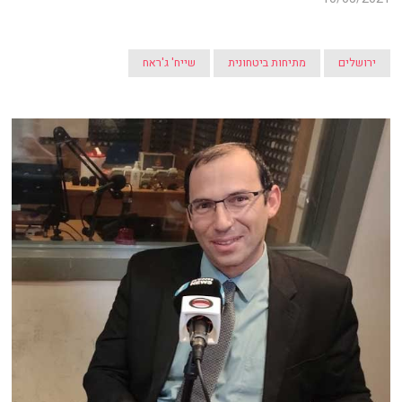
ירושלים
מתיחות ביטחונית
שייח' ג'ראח