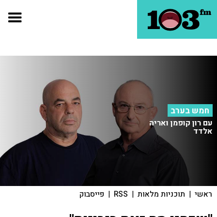
חמש בערב
עם רון קופמן ואריה
אלדד
ראשי
|
תוכניות מלאות
|
RSS
|
פייסבוק