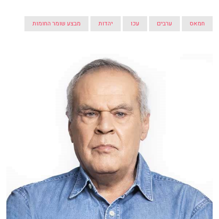
חמאס
ערבים
עכו
יהדות
מבצע שומר החומות