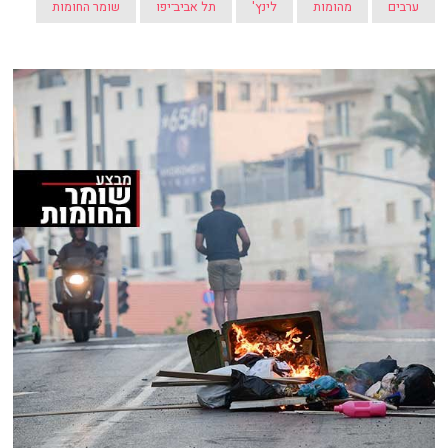
ערבים
מהומות
לינץ'
תל אביב־יפו
שומר החומות