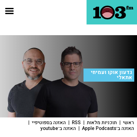
גדעון אוקו ועמיחי
אתאלי
ראשי
|
תוכניות מלאות
|
RSS
|
האזנה בספוטיפיי
|
האזנה ב־Apple Podcasts
|
האזנה ב־youtube