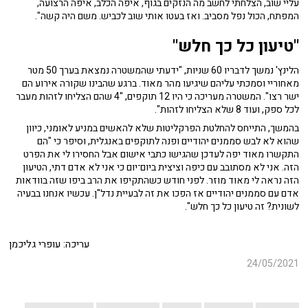
עליי שוב, הצלחתי לחשב מה הנזקים בגוף, איפה הכלב, איפה הרצועה,
המפתח, הכול נפל מסביב. ואז בעטו אותי שוב לכביש. משם היה קשה".
"טיעון כל כך חלש"
הלינץ' נמשך לדבריו 60 שניות, "ידעתי שהמשטרה נמצאת בערך 50 מטר
מאחוריי וסמכתי עליהם שיגיעו מהר מאוד. ברגע שהבינו שקורה אירוע הם
ישר רצו". המשטרה מעריכה כי היו 12 תוקפים, "4 שהם הצליחו לזהות מעבר
לכל ספק, ועוד 8 שלא הצליחו לזהות".
בהמשך, התייחס להחלטת הפרקליטות שלא להאשים במניע לאומני, כיוון
שהוא לא לבש סממנים יהודיים ופנה לתוקפים באנגלית, וסיפר כי "הם
התקשרו מאוד יפה לעדכן שהגישו כתבי אישום אבל החסירו לי את הפרט
הזה. אני לא מסתובב עם כיפה וציצית ביום־יום כי אני לא אדם דתי, הטיעון
הזה נראה לי מאוד מוזר. לפני חודש כשהתקיפו את הרב ביפו שזה בוודאות
אדם עם סממנים יהודיים אז הפכו את זה לבעיית נדל"ן. עכשיו אנחנו בבעיה
לשונית? זה טיעון כל כך חלש".
עריכה: עופרי גליכמן
24/05/2021