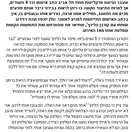
שעבר הגישה פרקליטות מחוז תל אביב כתב אישום נגד 4 חשודים,
אך למרות התיעוד הקשה בו ניתן לראות בבירור כיצד אותם פורעים
מכים את התושב, מפילים אותו ארצה, גוררים אותו ובועטים בו; אין
בכתב האישום התייחסות למניע לאומני. גולן יוכפז וענת דוידוב
שוחחו עם קורבן הלינץ', שתיאר את שהתרחש ואת התחושות הקשות
שמלוות אותו מאז האירוע.
הקורבן המתגורר כ־5 שנים ביפו, סיפר על הלינץ' שעבר לפני שבועיים. "כבר
בראשון התחילו פיצוצים שלא הכרנו, והסקתי את המסקנה שזה כנראה
אותם רימוני הלם שמדברים עליהם; כי אנחנו מבדילים בין זיקוקים ליריות. זה
נמשך במשך יומיים, וניצלתי קשר שיש לי עם ידידה באחת מחברות החדשות.
שאלתי 'איך יכול להיות שיומיים אף אחד לא מסקר את זה'? יפו מתפוצצת
ואין אף ערוץ שנמצא פה. באקט קצת תמים היא שאלה אם אני יכול ללכת
לצלם ולשלוח לה".
הוא ירד מצויד באלה, "ידעתי לאן אני הולך, דעתי שבסיטואציה הזאת ברחוב
יפת מספיק שאני מצלם ויתקפו אותי. לא עמדתי לרגע, עשיתי את כל
הצילום תוך כדי הליכה. ברגע שהם קלטו את זה, אחד יצא מחנות והתחיל
ללכת אחריי צעק לי 'למה אתה מצלם פה'. עניתי לו באנגלית".
עוד ציין כי במהלך הלינץ' "אחד מהם ראה את האלה. הם עזבו אותי לרגע, אני
לא יודע למה, וברגע הזה הצלחתי לקום, לקחת את האלה, להוריד אותה מהגב
ולנסות להרחיק. אבל מישהו התנפל עליי. הטלפון עף על הרצפה, אני הייתי
על הרצפה וראיתי מישהו בועט את הטלפון הצידה; ומסתבר שהטלפון גם
נגנב, הם לא השאירו אותו ברחוב. בכמה שניות שעזבו אותי, לפני שהתנפלו