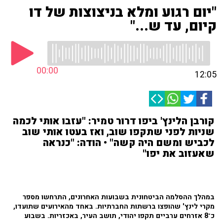
"יום רגוע ומלא בניצוצות של דו
קיום, עד ש..."
00:00
12:05
קורבן הלינץ' ביפו דרור טמיר: "עזבו אותי לכמה
שניות לפני שתקפו שוב, ואז בעטו אותי שוב
לכביש ומשם היה קשה" • הודה: "כנראה
שאעזוב את יפו"
במהלך ההסלמה הביטחונית בשבועות האחרונים, התרחשו מספר
מקרי לינץ' שהופצו ברשתות החברתיות. באחד מהאירועים שתועדו,
כ־8 אזרחים ערביים תקפו יהודי, תושב העיר, באכזריות. בשבוע