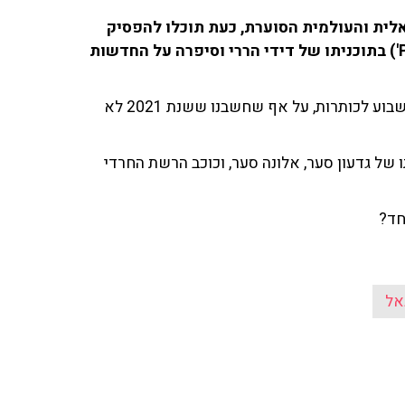
ית והעולמית הסוערת, כעת תוכלו להפסיק
להיות במתח; כמדי שבוע, התארחה ענבל חננאל ('Pplus') בתוכניתו של דידי הררי וסיפרה על החדשות
הפעם, סיפרה חננאל על קשר זוגי מפתיע שעלה במהלך השבוע לכותרות, על אף שחשבנו ששנת 2021 לא
 של גדעון סער, אלונה סער, וכוכב הרשת החרדי
וחד?
אל