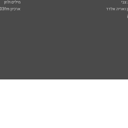
 צבי
מילים ולחן
ן ואריה אלדד
ארכיון 103fm