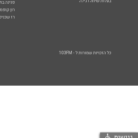
בעלות שיחה רגילה
פנינה בת
רון קופמ
רז שכניק
כל הזכויות שמורות ל - 103FM
נגישות