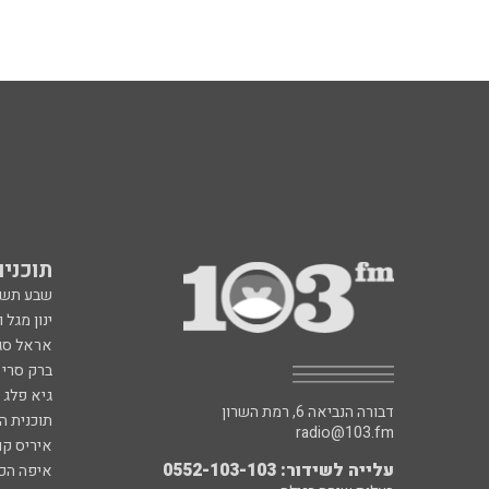
תוכניות fm
שבע תש
ינון מגל 
אראל סג"
ברק סרי 
גיא פלג
דבורה הנביאה 6, רמת השרון
תוכנית ה
radio@103.fm
איריס קו
עלייה לשידור: 0552-103-103
איפה הכ