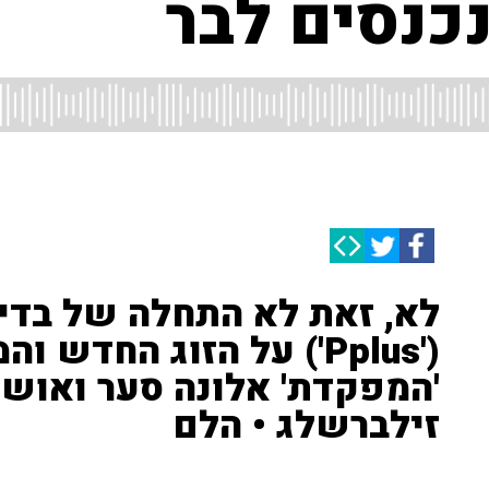
כנסים לבר
לא, זאת לא התחלה של בדיח
('Pplus') על הזוג החד
'המפקדת' אלונה סער ואוש
זילברשלג • הלם