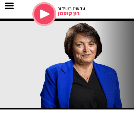
עכשיו בשידור
רון קופמן