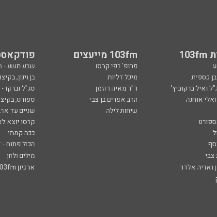
103
103fm מייעצים
פודקאסט
ע
פרופ' רפי קרסו
שבע תשע - 
ובן כספית
מיכל דליות
בן וינון, בקיצו
ל ואיל ברקוביץ'
ד"ר מאיה רוזמן
סג"ל וברקו -
ואלי אוחנה
הרב אפרים בן צבי
ספורט, בקיצו
שיחות לילה
שניים עד ארב
ספורט
קרסו יוצא לא
ל
ככה קמתי
סף
הכול פתוח - א
 צבי
מילים ולחן
ן ואריה אלדד
ארכיון 103fm