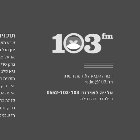
תוכניות fm
שבע תש
ינון מגל 
אראל סג"
ברק סרי 
גיא פלג
דבורה הנביאה 6, רמת השרון
תוכנית ה
radio@103.fm
איריס קו
עלייה לשידור: 0552-103-103
איפה הכ
בעלות שיחה רגילה
פנינה בת
רון קופמ
רז שכניק