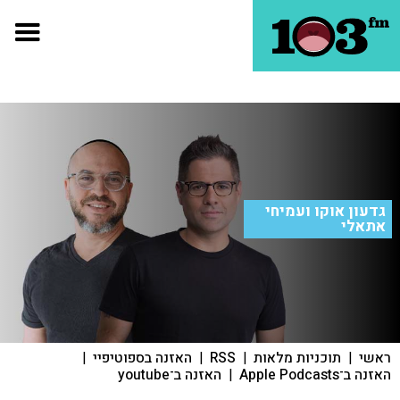
גדעון אוקו ועמיחי
אתאלי
ראשי
|
תוכניות מלאות
|
RSS
|
האזנה בספוטיפיי
|
האזנה ב־Apple Podcasts
|
האזנה ב־youtube