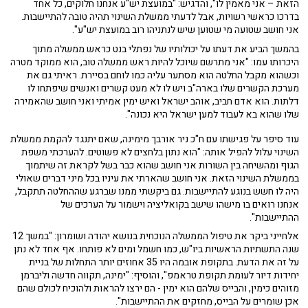
הזאת – אני מאמין לו", והדגיש: "במועצת יש"ע אנחנו חלוקים, כל אחד
בדרכו כראשי רשויות, אבל לדעתי ממשלת השינוי תהיה טובה להתיישבות.
אני חושב שטועה מי שטוען שיש לנתניהו רוב במועצת יש"ע".
בהמשך הביע את דעתו על יכולותיו של נפתלי בנט כראש ממשלה מתוך
היכרותו עמו: "אני מתרשם שיוכל להיות ראש ממשלה טוב, הוא ממוקד מטרה
וכשהוא מקבל החלטה הוא מסתער עליה כמו לוחם בסיירת. ראיתי גם את
מערכת הקשרים שלו בארה"ב ויש לו לא מעט קשרים ואנשים שיפתחו לו
דלתות. הוא אדם חביב, אוהב ישראל ואיש ימין אמיתי ואני חושב שהאמירה
שלו שהוא בא לעבוד למען ישראל היא נכונה".
עוד סיפר על פגישתו עם ח"כ ניר אורבך מימינה, שאם יתנגד להקמת ממשלת
השינוי עלול להפיל אותה: "הוא נתון בלחצים לא פשוטים. להערכתי משפת
הגוף ומהשיחה בין השורות אני חושב שהוא כבר בשל לקראת זה שיתמוך
בממשלת השינוי הזאת. אני חושב שהארתי את עיניו בכל מיני דברים שאולי
היה לו חשש בנוגע להתיישבות. גם ביקשתי ממנו שברגע שההחלטה תתקבל,
אנחנו רואים בו מישהו שישב בקואליציה וישמור על הערכים של
ההתיישבות".
אלחייני ביקר את טיפול הממשלה הנוכחית בנושא יהודה ושומרון: "במשך 12
שנה התשתיות הראשיות ביו"ש, כמו חשמל ומים לא פותחו. אף אחד לא נתן
על זה את הדעת. בתקופת אובמה היו 35 אחוזים יותר התחלות של בניית
יחידות דיור לעומת תקופת טראמפ", והוסיף: "ימינה, תקווה חדשה וליברמן
מזוהים כימין, והבייס שלהם הוא ימין - הם ירצו להראות ולהוכיח לכולם שהם
אכן שומרים על הבייס, מחזקים את ההתיישבות".