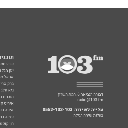
תוכניות fm
שבע תש
ינון מגל 
אראל סג"
ברק סרי 
גיא פלג
דבורה הנביאה 6, רמת השרון
תוכנית ה
radio@103.fm
איריס קו
עלייה לשידור: 0552-103-103
איפה הכ
בעלות שיחה רגילה
פנינה בת
רון קופמ