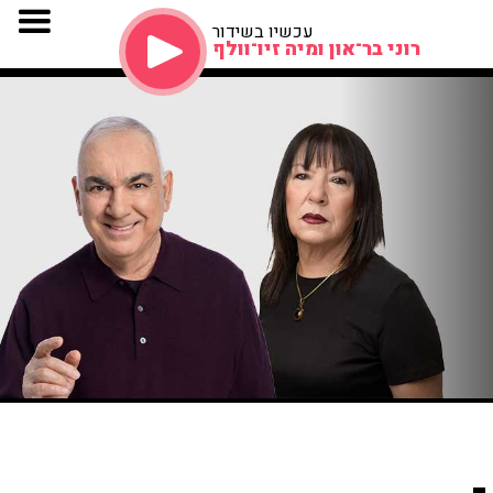
עכשיו בשידור
רוני בר־און ומיה זיו־וולף