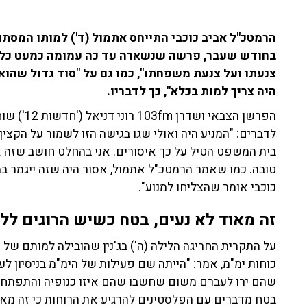
הרמטכ"ל אביב כוכבי התייחס אתמול (ד') למותו המסת
בחודש שעבר, פרשה שנשארה עד כה עמומה כמעט כליל,
צנעתו ועל צנעת משפחתו", כמו גם על "סוד גדול שהוא 
היה צריך למות בכלא", כך לדבריו.
לדברים: "המניע היה ואולי שגו בגישה הזו לשמור על הקצין
בית המשפט הטיל על כך איסורים. אני בהחלט חושב שזה א
טובה. כמו שאמר הרמטכ"ל אתמול, אסור היה שזה ייגמר ב
כוכבי אומר שהצליחו למנוע".
זה מאוד לא נעים, בטח כשיש הרוגים ללא
על התקרית החריגה הלילה (ה') בג'נין שהובילה למותם ש
כוחות ימ"מ, אמר: "הייתה שם פעילות של הימ"מ בניסיון ל
שהם ירו לעברם משום שחשבו שהם איזו כנופיה והתפתחו ח
בטח מדברים עם הפלסטינים להרגיע את הרוחות כי זה מאוד