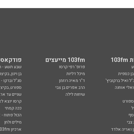
103
103fm מייעצים
פודקאסט
ע
פרופ' רפי קרסו
שבע תשע - 
ובן כספית
מיכל דליות
בן וינון, בקיצו
ל ואיל ברקוביץ'
ד"ר מאיה רוזמן
סג"ל וברקו -
ואלי אוחנה
הרב אפרים בן צבי
ספורט, בקיצו
שיחות לילה
שניים עד ארב
ספורט
קרסו יוצא לא
ל
ככה קמתי
סף
הכול פתוח - א
 צבי
מילים ולחן
ן ואריה אלדד
ארכיון 103fm