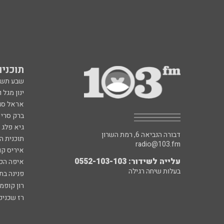
תוכניות fm
שבע תש
ינון מגל 
אראל סג"
ברק סרי 
גיא פלג
דבורה הנביאה 6, רמת השרון
תוכנית ה
radio@103.fm
איריס קו
עלייה לשידור: 0552-103-103
איפה הכ
בעלות שיחה רגילה
פנינה בת
רון קופמ
רז שכניק