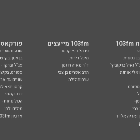
103
103fm מייעצים
פודקאסט
ע
פרופ' רפי קרסו
שבע תשע - 
ובן כספית
מיכל דליות
בן וינון, בקיצו
ל ואיל ברקוביץ'
ד"ר מאיה רוזמן
סג"ל וברקו -
ואלי אוחנה
הרב אפרים בן צבי
ספורט, בקיצו
שיחות לילה
שניים עד ארב
ספורט
קרסו יוצא לא
ל
ככה קמתי
סף
הכול פתוח - א
 צבי
מילים ולחן
ן ואריה אלדד
ארכיון 103fm