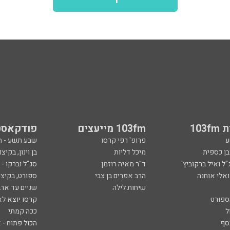
103
103fm מייעצים
פודקאסט
ע
פרופ' רפי קרסו
שבע תשע - 
ובן כספית
מיכל דליות
בן וינון, בקיצו
ל ואיל ברקוביץ'
ד"ר מאיה רוזמן
סג"ל וברקו -
ואלי אוחנה
הרב אפרים בן צבי
ספורט, בקיצו
שיחות לילה
שניים עד ארב
ספורט
קרסו יוצא לא
ל
ככה קמתי
סף
הכול פתוח - א