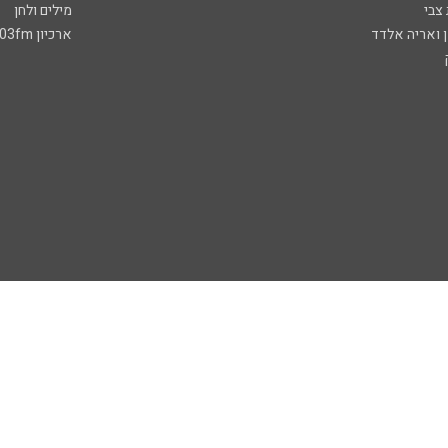
 צבי
מילים ולחן
ן ואריה אלדד
ארכיון 103fm