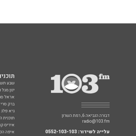
תוכניות fm
שבע תש
ינון מגל 
אראל סג"
ברק סרי 
גיא פלג
דבורה הנביאה 6, רמת השרון
תוכנית ה
radio@103.fm
איריס קו
עלייה לשידור: 0552-103-103
איפה הכ