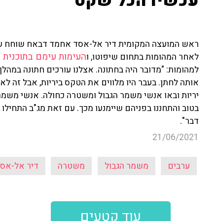
עכשיו הכל שקט"
ראש המועצה המקומית דיר אל-אסד אחמד דבאח שוחח עם י
העימות עימם בתוכנית 
לאחר המהומות בתחום שיפוטו, ו
למהומות: "מדובר היה בחתונה. אצלנו עורכים חתונה במהלך
אותה לחתן. בעבר היו מלווים את הטקס ביריות, אבל זה ל
יריות ובאו אנשי משמר הגבול ומשטרה כחולה. אנשי משמר ה
בטוב והתחננו בפניהם שיימנעו מכך
. עם זאת מג"ב התחילו 
דבר".
21/06/2021
ערבים
משמר הגבול
משטרה
דיר אל-אס
עוד קטעים