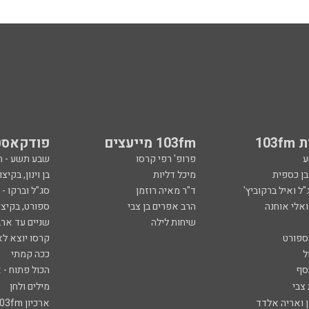
103
103fm מייעצים
פודקאסט
ע
פרופ' רפי קרסו
שבע תשע - 
ובן כספית
מיכל דליות
בן וינון, בקיצו
ל ואיל ברקוביץ'
ד"ר מאיה רוזמן
סג"ל וברקו -
ואלי אוחנה
הרב אפרים בן צבי
ספורט, בקיצו
שיחות לילה
שניים עד ארב
ספורט
קרסו יוצא לא
ל
ככה קמתי
סף
הכול פתוח - א
 צבי
מילים ולחן
ן ואריה אלדד
ארכיון 103fm