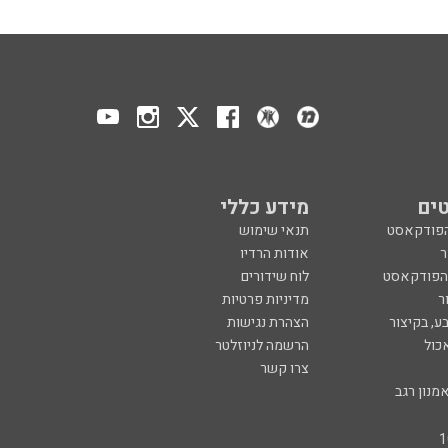
ים
מידע כללי
הפודקאסט
תנאי שימוש
ר
אודות הרדיו
 הפודקאסט
לוח שידורים
ר
מדיניות פרטיות
ע, בקיצור
הצהרת נגישות
כול
הרשמה לניוזלטר
צרו קשר
מנון רגב
created by
CYBER
SERVE