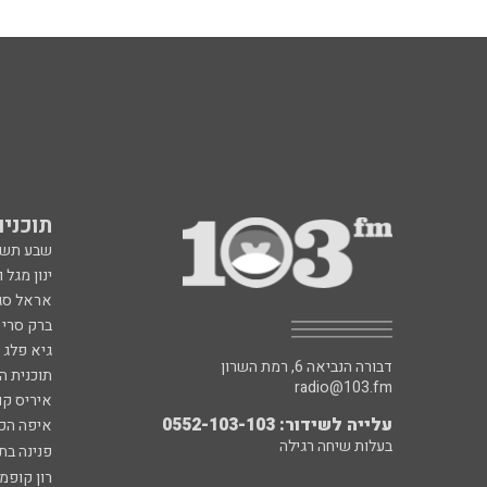
תוכניות fm
שבע תש
ינון מגל 
אראל סג"
ברק סרי 
גיא פלג
דבורה הנביאה 6, רמת השרון
תוכנית ה
radio@103.fm
איריס קו
עלייה לשידור: 0552-103-103
איפה הכ
בעלות שיחה רגילה
פנינה בת
רון קופמ
רז שכניק
כל הזכויות שמורות ל - 103FM