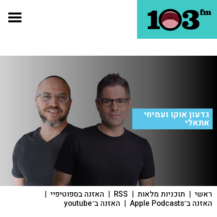
גדעון אוקו ועמיחי
אתאלי
ראשי
|
תוכניות מלאות
|
RSS
|
האזנה בספוטיפיי
|
האזנה ב־Apple Podcasts
|
האזנה ב־youtube