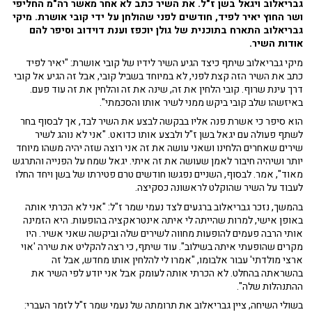
גבריאלוב ויגאל בשן ז"ל. את השיר כתב לא אחר מאשר רה"מ החליפי
ושר החוץ יאיר לפיד, חודשים לפני שהולחן על ידי קובי אושרת. מיקי
גבריאלוב התארח בתוכנית של גולן יוכפז וענת דוידוב וסיפר להם
אודות השיר.
מיקי גבריאלוב שיתף כיצד הגיע השיר לידיו של קובי אושרת: "יאיר לפיד
כתב את השיר הזה קצת לפני, לא במיוחד בשביל קובי, אבל זה הגיע אל קובי
דרך עינת שרוף. קובי הלחין את זה, שינה את זה והלחין את זה עוד פעם.
באיזשהו שלב קובי ביקש ממני לשיר אותו והסכמתי".
הוא סיפר כי אשרת פנה אליו בבקשה לבצע את השיר לבד, אך לבסוף בחר
לשתף פעולה עם יגאל בשן ז"ל ולבצע אותו כדואט. "אני לא נוהג לשיר
שירים שאחרים הלחינו ושאני עושה את זה אני רוצה שזה יהיה משהו מיוחד
יותר ושיהיה חיבור לאמן שעושה את זה איתי. יגאל שמח על הפנייה והתרגש
מאוד", אמר. לבסוף, השניים נפגשו חודשים טרם פטירתו של בשן ויחד החלו
לעבוד על השיר שהוקלט לראשונה כסקיצה.
בהמשך, נזכר גבריאלוב ברגעים לצד נעמי שמר ז"ל: "אני לא הכרתי אותה
באופן אישי, למרות שהייתה לי איתה אינטראקציה בהופעות. היא הזמינה
אותי הרבה פעמים להופעות מחווה לשירים שלה וביקשה שאני אשיר. היו
מקרים שהופעתי איתה בשילוב". עוד שיתף, כי רצה להקליט את שירה 'אוי
ארצי מולדתי' עבור אלבומו, "אמרו לי להלחין אותו מחדש, אבל זה
בהשראתה בהחלט. לא הכרתי אותה לעומק אבל אני יודע לפי השיר את
ההתנהלות שלה".
בשולי השיחה, ציין גבריאלוב את תרומתה של נעמי שמר ז"ל לזמר העברי: